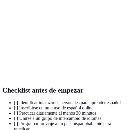
Terme
Définition
Lengua romance hablada principalmente en
Español
España y América Latina.
Bilingüismo
Habilidad de hablar dos lenguas con fluidez.
Conocimiento y respeto por las diferencias
Competencia
culturales y su integración efectiva en contextos
Cultural
diversos.
Checklist antes de empezar
[ ] Identificar tus razones personales para aprender español
[ ] Inscribirse en un curso de español online
[ ] Practicar diariamente al menos 30 minutos
[ ] Unirse a un grupo de intercambio de idiomas
[ ] Programar un viaje a un país hispanohablante para
practicar