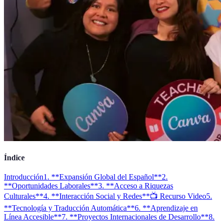
Índice
Introducción
1. **Expansión Global del Español**
2.
**Oportunidades Laborales**
3. **Acceso a Riquezas
Culturales**
4. **Interacción Social y Redes**
📺 Recurso Video
5.
**Tecnología y Traducción Automática**
6. **Aprendizaje en
Línea Accesible**
7. **Proyectos Internacionales de Desarrollo**
8.