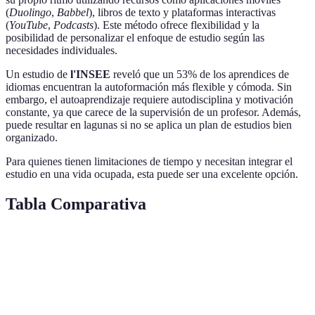
(
Duolingo
,
Babbel
), libros de texto y plataformas interactivas
(
YouTube
,
Podcasts
). Este método ofrece flexibilidad y la
posibilidad de personalizar el enfoque de estudio según las
necesidades individuales.
Un estudio de
l'INSEE
reveló que un 53% de los aprendices de
idiomas encuentran la autoformación más flexible y cómoda. Sin
embargo, el autoaprendizaje requiere autodisciplina y motivación
constante, ya que carece de la supervisión de un profesor. Además,
puede resultar en lagunas si no se aplica un plan de estudios bien
organizado.
Para quienes tienen limitaciones de tiempo y necesitan integrar el
estudio en una vida ocupada, esta puede ser una excelente opción.
Tabla Comparativa
Criterio
Clases de Español
Autoaprendizaje
Verd
Estructura
Depe
de
Alta
Variable
nece
aprendizaje