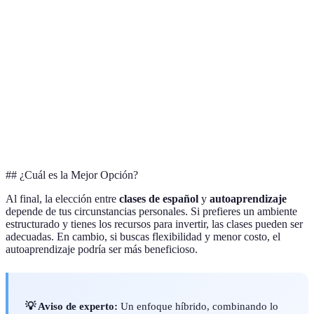
Auto
Costo
Alto
Bajo/moderado
más 
Directa, en tiempo
Clas
Interacción
Limitada/asincrónica
real
inter
Auto
Flexibilidad
Menor
Mayor
flexi
## ¿Cuál es la Mejor Opción?
Al final, la elección entre
clases de español
y
autoaprendizaje
depende de tus circunstancias personales. Si prefieres un ambiente
estructurado y tienes los recursos para invertir, las clases pueden ser
adecuadas. En cambio, si buscas flexibilidad y menor costo, el
autoaprendizaje podría ser más beneficioso.
💡 Aviso de experto:
Un enfoque híbrido, combinando lo