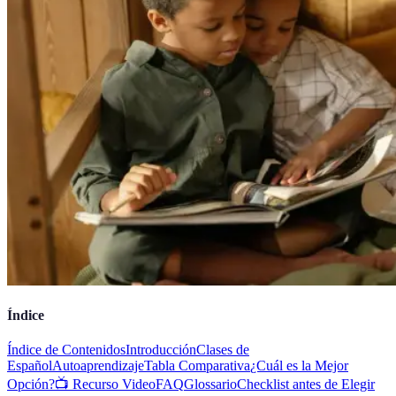
Índice
Índice de Contenidos
Introducción
Clases de
Español
Autoaprendizaje
Tabla Comparativa
¿Cuál es la Mejor
Opción?
📺 Recurso Video
FAQ
Glossario
Checklist antes de Elegir