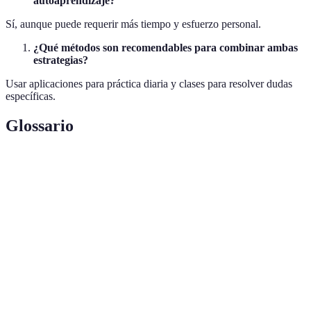
autoaprendizaje?
Sí, aunque puede requerir más tiempo y esfuerzo personal.
¿Qué métodos son recomendables para combinar ambas
estrategias?
Usar aplicaciones para práctica diaria y clases para resolver dudas
específicas.
Glossario
Término
Definición
Experiencia, Experiencia, Autoridad,
E-E-A-T
Confiabilidad
Combinación de clases estructuradas y
Método híbrido
autoestudio
Interacción
Comunicación no simultánea como en foros
asincrónica
o correos