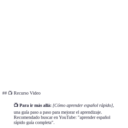
Language
Sí
Sí
Spanish
Colloquial
No
No
Spanish
501
Spanish
No
Sí
Verbs
Spanish
Short
No
No
Stories
## 📺 Recurso Video
📺 Para ir más allá:
[Cómo aprender español rápido]
,
una guía paso a paso para mejorar el aprendizaje.
Recomendado buscar en YouTube: "aprender español
rápido guía completa".