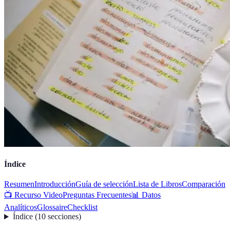
Índice
Resumen
Introducción
Guía de selección
Lista de Libros
Comparación
📺 Recurso Video
Preguntas Frecuentes
📊 Datos
Analíticos
Glossaire
Checklist
Índice
(
10
secciones
)