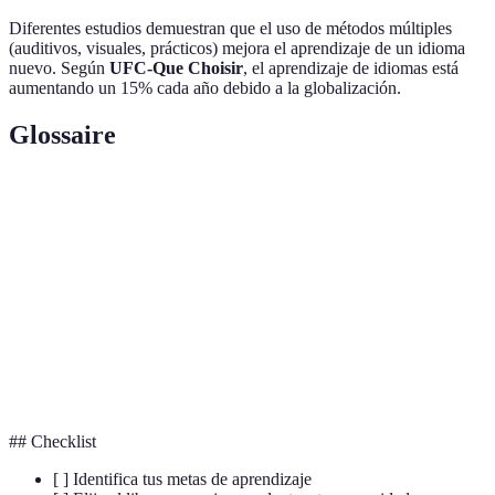
Diferentes estudios demuestran que el uso de métodos múltiples
(auditivos, visuales, prácticos) mejora el aprendizaje de un idioma
nuevo. Según
UFC-Que Choisir
, el aprendizaje de idiomas está
aumentando un 15% cada año debido a la globalización.
Glossaire
Terme
Définition
Gramática
Conjunto de reglas que rigen un idioma.
Verbo
Palabra que describe una acción, estado o proceso.
Conjunto de palabras que forman un idioma
Vocabulario
específico.
## Checklist
[ ] Identifica tus metas de aprendizaje