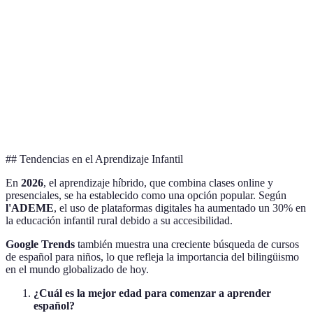
10
8
Curso C e
Duración
12 semanas
semanas
semanas
completo
Curso B e
Precio
120€
100€
150€
económic
Nivel de
Curso C e
Moderado
Alto
Muy Alto
Interacción
dinámico
## Tendencias en el Aprendizaje Infantil
En
2026
, el aprendizaje híbrido, que combina clases online y
presenciales, se ha establecido como una opción popular. Según
l'ADEME
, el uso de plataformas digitales ha aumentado un 30% en
la educación infantil rural debido a su accesibilidad.
Google Trends
también muestra una creciente búsqueda de cursos
de español para niños, lo que refleja la importancia del bilingüismo
en el mundo globalizado de hoy.
¿Cuál es la mejor edad para comenzar a aprender
español?