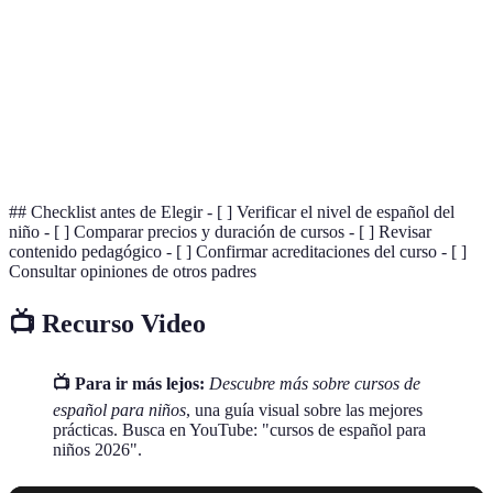
Bilingüismo
La capacidad de hablar dos idiomas con fluidez.
Estilo educativo que usa diversos métodos de
Multimodal
enseñanza.
Modelo educativo que combina clases en línea y
Híbrido
presenciales.
## Checklist antes de Elegir - [ ] Verificar el nivel de español del
niño - [ ] Comparar precios y duración de cursos - [ ] Revisar
contenido pedagógico - [ ] Confirmar acreditaciones del curso - [ ]
Consultar opiniones de otros padres
📺 Recurso Video
📺 Para ir más lejos:
Descubre más sobre cursos de
español para niños
, una guía visual sobre las mejores
prácticas. Busca en YouTube: "cursos de español para
niños 2026".