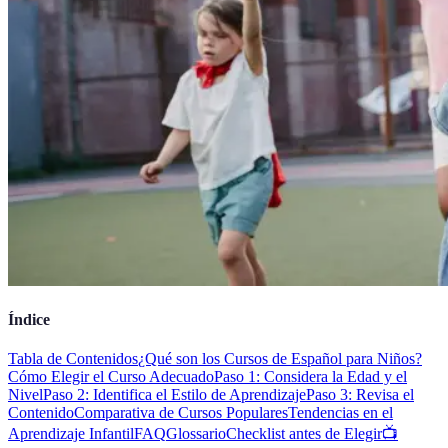
Índice
Tabla de Contenidos
¿Qué son los Cursos de Español para Niños?
Cómo Elegir el Curso Adecuado
Paso 1: Considera la Edad y el
Nivel
Paso 2: Identifica el Estilo de Aprendizaje
Paso 3: Revisa el
Contenido
Comparativa de Cursos Populares
Tendencias en el
Aprendizaje Infantil
FAQ
Glossario
Checklist antes de Elegir
📺