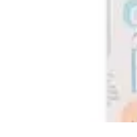
Clases en Español
Clases de Español
Recursos de Aprendizaje
Técnicas de Aprendizaje
C
Clases en Español