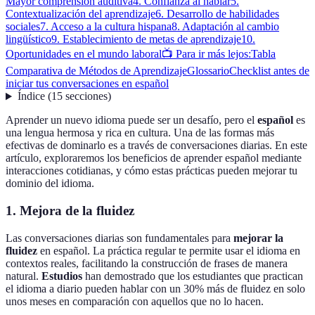
Mayor comprensión auditiva
4. Confianza al hablar
5.
Contextualización del aprendizaje
6. Desarrollo de habilidades
sociales
7. Acceso a la cultura hispana
8. Adaptación al cambio
lingüístico
9. Establecimiento de metas de aprendizaje
10.
Oportunidades en el mundo laboral
📺 Para ir más lejos:
Tabla
Comparativa de Métodos de Aprendizaje
Glossario
Checklist antes de
iniciar tus conversaciones en español
Índice
(
15
secciones
)
Aprender un nuevo idioma puede ser un desafío, pero el
español
es
una lengua hermosa y rica en cultura. Una de las formas más
efectivas de dominarlo es a través de conversaciones diarias. En este
artículo, exploraremos los beneficios de aprender español mediante
interacciones cotidianas, y cómo estas prácticas pueden mejorar tu
dominio del idioma.
1. Mejora de la fluidez
Las conversaciones diarias son fundamentales para
mejorar la
fluidez
en español. La práctica regular te permite usar el idioma en
contextos reales, facilitando la construcción de frases de manera
natural.
Estudios
han demostrado que los estudiantes que practican
el idioma a diario pueden hablar con un 30% más de fluidez en solo
unos meses en comparación con aquellos que no lo hacen.