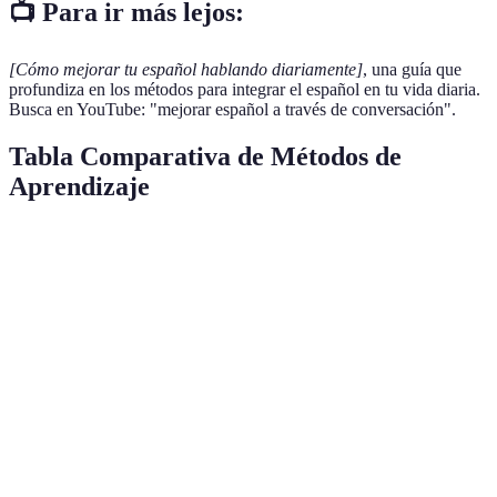
📺 Para ir más lejos:
[Cómo mejorar tu español hablando diariamente]
, una guía que
profundiza en los métodos para integrar el español en tu vida diaria.
Busca en YouTube: "mejorar español a través de conversación".
Tabla Comparativa de Métodos de
Aprendizaje
Método
Ventajas
Desventajas
Efectividad
Estructura,
Menos
Clases
feedback
interacción
Moderada
formales
inmediato
real
Falta de
Flexibilidad,
Baja a
Autodidacta
práctica
personalización
moderada
hablada