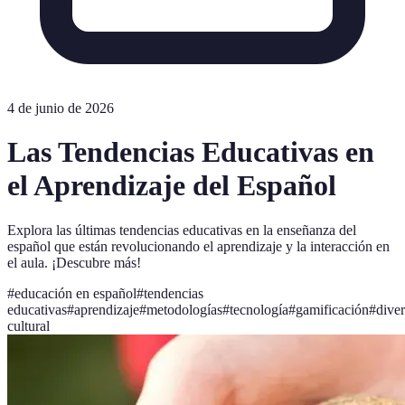
4 de junio de 2026
Las Tendencias Educativas en
el Aprendizaje del Español
Explora las últimas tendencias educativas en la enseñanza del
español que están revolucionando el aprendizaje y la interacción en
el aula. ¡Descubre más!
#
educación en español
#
tendencias
educativas
#
aprendizaje
#
metodologías
#
tecnología
#
gamificación
#
dive
cultural