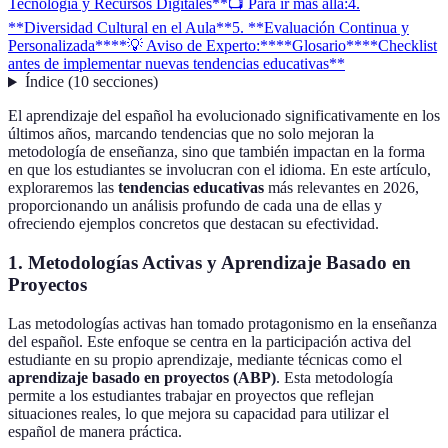
Tecnología y Recursos Digitales**
📺 Para ir más allá:
4.
**Diversidad Cultural en el Aula**
5. **Evaluación Continua y
Personalizada**
**💡 Aviso de Experto:**
**Glosario**
**Checklist
antes de implementar nuevas tendencias educativas**
Índice
(
10
secciones
)
El aprendizaje del español ha evolucionado significativamente en los
últimos años, marcando tendencias que no solo mejoran la
metodología de enseñanza, sino que también impactan en la forma
en que los estudiantes se involucran con el idioma. En este artículo,
exploraremos las
tendencias educativas
más relevantes en 2026,
proporcionando un análisis profundo de cada una de ellas y
ofreciendo ejemplos concretos que destacan su efectividad.
1.
Metodologías Activas y Aprendizaje Basado en
Proyectos
Las metodologías activas han tomado protagonismo en la enseñanza
del español. Este enfoque se centra en la participación activa del
estudiante en su propio aprendizaje, mediante técnicas como el
aprendizaje basado en proyectos (ABP)
. Esta metodología
permite a los estudiantes trabajar en proyectos que reflejan
situaciones reales, lo que mejora su capacidad para utilizar el
español de manera práctica.