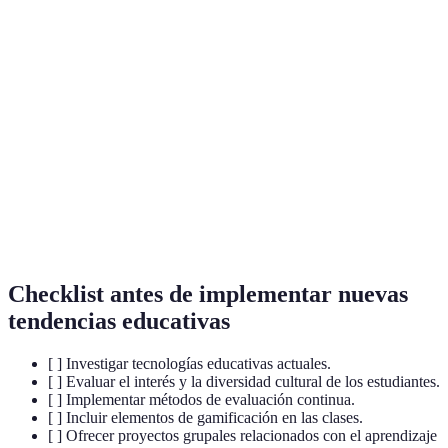
ABP
que promueve la adquisición de conocimientos a
través de proyectos prácticos.
Técnica que utiliza elementos de juego en
Gamificación
contextos de aprendizaje para motivar y aumentar
la participación.
Método de evaluación que se realiza de manera
Evaluación
continua a lo largo del proceso educativo, en
Continua
lugar de depender únicamente de exámenes
finales.
Checklist antes de implementar nuevas
tendencias educativas
[ ] Investigar tecnologías educativas actuales.
[ ] Evaluar el interés y la diversidad cultural de los estudiantes.
[ ] Implementar métodos de evaluación continua.
[ ] Incluir elementos de gamificación en las clases.
[ ] Ofrecer proyectos grupales relacionados con el aprendizaje