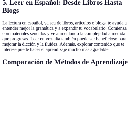
5. Leer en Español: Desde Libros Hasta
Blogs
La lectura en español, ya sea de libros, artículos o blogs, te ayuda a
entender mejor la gramática y a expandir tu vocabulario. Comienza
con materiales sencillos y ve aumentando la complejidad a medida
que progresas. Leer en voz alta también puede ser beneficioso para
mejorar la dicción y la fluidez. Además, explorar contenido que te
interese puede hacer el aprendizaje mucho más agradable.
Comparación de Métodos de Aprendizaje
Método
Pros
Contras
Eficiencia
Puede ser
Aprendizaje
difícil
Inmersión
acelerado,
encontrar
★★★★★
Total
práctica
ambientes
constante
adecuadamente