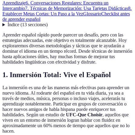
Aprendizaje
6. Conversaciones Regulares: Encuentra un
Intercambio
7. Técnicas de Memorización: Usa Tarjetas Didácticas
8.
Establecer Metas Cortas: Un Paso a la Vez
Glossario
Checklist antes
de aprender español
Índice
(
13
secciones
)
Aprender español rápido puede parecer un desafío, pero con las
estrategias adecuadas, este objetivo es totalmente alcanzable. Hoy
exploraremos diversas metodologías y tácticas que te ayudarán a
dominar el idioma en un tiempo récord. Desde técnicas de inmersión
hasta aplicaciones útiles, hay muchas formas de mejorar tus
habilidades lingüísticas con efectividad y disfrute.
1. Inmersión Total: Vive el Español
La inmersión es una de las maneras más efectivas para aprender un
nuevo idioma. Al rodearte del español en tu vida diaria, ya sea a
través de medios, música, personas o incluso viajes, acelerarás tu
aprendizaje notablemente. Participar en grupos de conversación o
hacer nuevos amigos de habla hispana puede enriquecer tus
habilidades. Según un estudio de
UFC-Que Choisir
, aquellos que
viven en un entorno de inmersión logran hablar con fluidez en
aproximadamente un 60% menos de tiempo que aquellos que no lo
hacen.