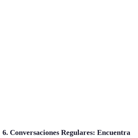
Flexibilidad y
Requiere
Clases en
acceso a
disciplina
★★★★☆
Línea
expertos
personal
Gamificación,
Cansa o se
accesibles en
Aplicaciones
vuelve
★★★★☆
cualquier
repetitivo
momento
No siempre
Entretenimiento
Música y
garantiza
y aprendizaje
★★★☆☆
Películas
comprensión
cultural
perfecta
Puede ser
Mejora de
tedioso si no
Lectura
vocabulario y
★★★★☆
se elige bien el
gramática
material
6. Conversaciones Regulares: Encuentra