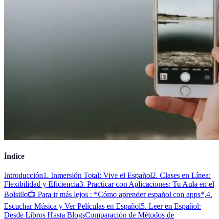
Índice
Introducción
1. Inmersión Total: Vive el Español
2. Clases en Línea:
Flexibilidad y Eficiencia
3. Practicar con Aplicaciones: Tu Aula en el
Bolsillo
📺 Para ir más lejos : *Cómo aprender español con apps*,
4.
Escuchar Música y Ver Películas en Español
5. Leer en Español:
Desde Libros Hasta Blogs
Comparación de Métodos de