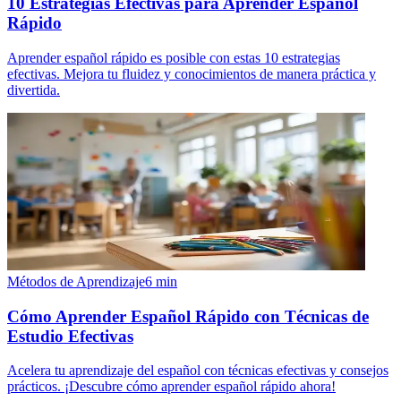
10 Estrategias Efectivas para Aprender Español
Rápido
Aprender español rápido es posible con estas 10 estrategias
efectivas. Mejora tu fluidez y conocimientos de manera práctica y
divertida.
Métodos de Aprendizaje
6
min
Cómo Aprender Español Rápido con Técnicas de
Estudio Efectivas
Acelera tu aprendizaje del español con técnicas efectivas y consejos
prácticos. ¡Descubre cómo aprender español rápido ahora!