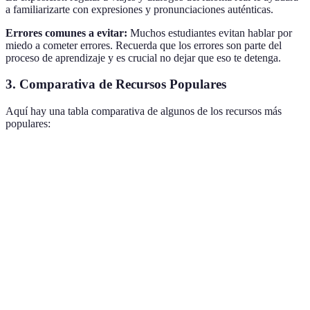
a familiarizarte con expresiones y pronunciaciones auténticas.
Errores comunes a evitar:
Muchos estudiantes evitan hablar por
miedo a cometer errores. Recuerda que los errores son parte del
proceso de aprendizaje y es crucial no dejar que eso te detenga.
3. Comparativa de Recursos Populares
Aquí hay una tabla comparativa de algunos de los recursos más
populares:
Tipo de Recurso
Opción A (Duolingo)
Opción B (Babbel)
Precio
Gratis
Desde 12€/mes
Interactividad
Alta
Moderada