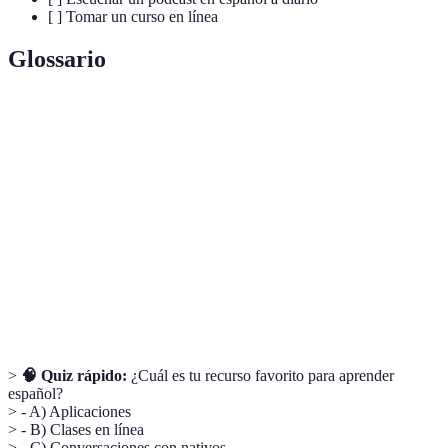
[ ] Tomar un curso en línea
Glossario
Terme
Définition
Proceso continuo de adquirir conocimientos
Aprendizaje
nuevos.
Fluidez
Capacidad de hablar con facilidad y sin esfuerzo.
Cualidad de algo que permite la participación
Interactividad
activa.
>
🧠 Quiz rápido:
¿Cuál es tu recurso favorito para aprender
español?
> - A) Aplicaciones
> - B) Clases en línea
> - C) Conversaciones con nativos