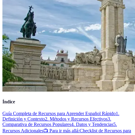
Índice
Guía Completa de Recursos para Aprender Español Rápido
1.
Definición y Contexto
2. Métodos y Recursos Efectivos
3.
Comparativa de Recursos Populares
4. Datos y Tendencias
5.
Recursos Adicionales
📺 Para ir más allá:
Checklist de Recursos para