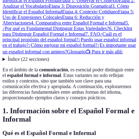
Identificar el Español Formal
Etapa 1: Observar el Contexto
Etapa 2:
Analizar el Vocabulario
Etapa 3: Disposición Gramatical
3. Cómo
Identificar el Español Informal
Etapa 4: Contexto Cotidiano
Etapa 5:
Uso de Expresiones Colocales
Etapa 6: Reducción y
Abreviaciones
4. Comparativa entre Español Formal e Informal
5.
¿Por qué es Fundamental Distinguir Estas Variedades?
6. Checklist
para Distinguir Español Formal e Informal
7. FAQ
¿Cuál es el
principal propósito del español formal?
¿Puedo usar español informal
en el trabajo?
¿Cómo mejorar mi español formal?
¿Es importante usar
un español informal con amigos?
Glossario
📺 Para ir más allá:
Índice
(
22
secciones
)
En el ámbito de la
comunicación
, es esencial poder distinguir entre
el
español formal e informal
. Estas variantes no solo reflejan
estilos y contextos, sino que también son clave para una
comunicación efectiva y apropiada. A continuación, exploraremos
las diferencias fundamentales entre ambas formas del idioma,
proporcionando ejemplos claros y consejos prácticos.
1. Información sobre el Español Formal e
Informal
Qué es el Español Formal e Informal