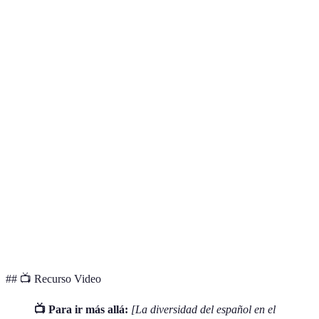
La riqueza
del idioma
Español
Muchas
Diversidad
depende de
único
variedades
cultural
su
variabilidad.
Cada
Español de
Todas las
Equidad de
dialecto tiene
España es
variantes son
las variantes
sus propias
mejor
correctas
normas.
La lengua se
Enriquecimiento
Pérdida por
Adaptación
fortalece
mediante
anglicismos
lingüística
mediante
integración
préstamos.
## 📺 Recurso Video
📺 Para ir más allá:
[La diversidad del español en el