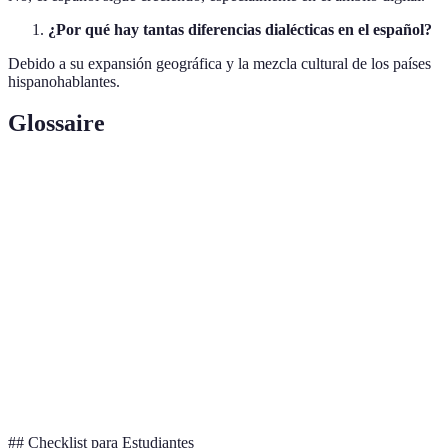
¿Por qué hay tantas diferencias dialécticas en el español?
Debido a su expansión geográfica y la mezcla cultural de los países
hispanohablantes.
Glossaire
Terme
Définition
Variante de una lengua hablada en una zona
Dialecto
geográfica específica.
Palabra o expresión del inglés introducida en otro
Anglicismo
idioma.
Real
Institución encargada de regular el uso del idioma
Academia
español.
## Checklist para Estudiantes