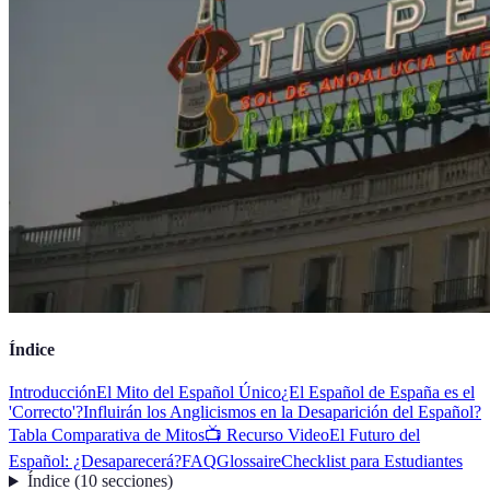
Índice
Introducción
El Mito del Español Único
¿El Español de España es el
'Correcto'?
Influirán los Anglicismos en la Desaparición del Español?
Tabla Comparativa de Mitos
📺 Recurso Video
El Futuro del
Español: ¿Desaparecerá?
FAQ
Glossaire
Checklist para Estudiantes
Índice
(
10
secciones
)