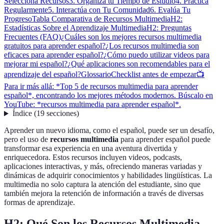
Selecciona Recursos
3. Organiza tu Tiempo de Estudio
4. Practica
Regularmente
5. Interactúa con Tu Comunidad
6. Evalúa Tu
Progreso
Tabla Comparativa de Recursos Multimedia
H2:
Estadísticas Sobre el Aprendizaje Multimedia
H2: Preguntas
Frecuentes (FAQ)
¿Cuáles son los mejores recursos multimedia
gratuitos para aprender español?
¿Los recursos multimedia son
eficaces para aprender español?
¿Cómo puedo utilizar videos para
mejorar mi español?
¿Qué aplicaciones son recomendables para el
aprendizaje del español?
Glossario
Checklist antes de empezar
📺
Para ir más allá: *Top 5 de recursos multimedia para aprender
español*, encontrando los mejores métodos modernos. Búscalo en
YouTube: *recursos multimedia para aprender español*.
Índice
(
19
secciones
)
Aprender un nuevo idioma, como el español, puede ser un desafío,
pero el uso de
recursos multimedia
para aprender español puede
transformar esa experiencia en una aventura divertida y
enriquecedora. Estos recursos incluyen videos, podcasts,
aplicaciones interactivas, y más, ofreciendo maneras variadas y
dinámicas de adquirir conocimientos y habilidades lingüísticas. La
multimedia no solo captura la atención del estudiante, sino que
también mejora la retención de información a través de diversas
formas de aprendizaje.
H2: Qué Son los Recursos Multimedia