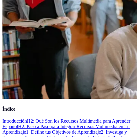
Índice
Introducción
H2: Qué Son los Recursos Multimedia para Aprender
Español
H2: Paso a Paso para Integrar Recursos Multimedia en Tu
Aprendizaje
1. Define tus Objetivos de Aprendizaje
2. Investiga y