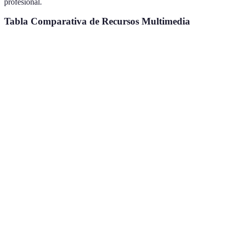
profesional.
Tabla Comparativa de Recursos Multimedia
Tipo de Recurso
Pros
Contras
Ejemplos
Visualización
Puede ser
YouTube,
Videos
atractiva
pasivo
Vimeo
Aprendizaje
Falta de
Spotify,
Podcasts
en
material
Apple
movimiento
visual
Podcasts
Interactividad
Requieren
Duolingo,
Aplicaciones
y
conexión a
Memrise
gamificación
internet
Puede
Juegos
Aprendizaje
Kahoot,
requiere
Interactivos
lúdico
Quizlet
coste