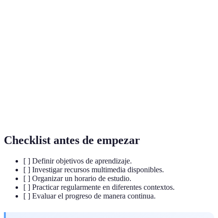
Herramientas que combinan diferentes tipos de
Recursos
contenido (texto, audio, video) para enriquecer el
Multimedia
aprendizaje.
Capacidad de actuar o responder dentro de un
Interactividad
entorno de aprendizaje como un juego o una
aplicación.
Proceso de medir el conocimiento y las
Evaluación
habilidades de los estudiantes mediante pruebas o
retroalimentación.
Checklist antes de empezar
[ ] Definir objetivos de aprendizaje.
[ ] Investigar recursos multimedia disponibles.
[ ] Organizar un horario de estudio.
[ ] Practicar regularmente en diferentes contextos.
[ ] Evaluar el progreso de manera continua.