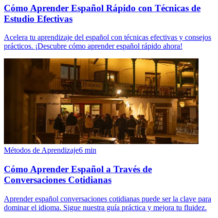
Cómo Aprender Español Rápido con Técnicas de
Estudio Efectivas
Acelera tu aprendizaje del español con técnicas efectivas y consejos
prácticos. ¡Descubre cómo aprender español rápido ahora!
Métodos de Aprendizaje
6
min
Cómo Aprender Español a Través de
Conversaciones Cotidianas
Aprender español conversaciones cotidianas puede ser la clave para
dominar el idioma. Sigue nuestra guía práctica y mejora tu fluidez.