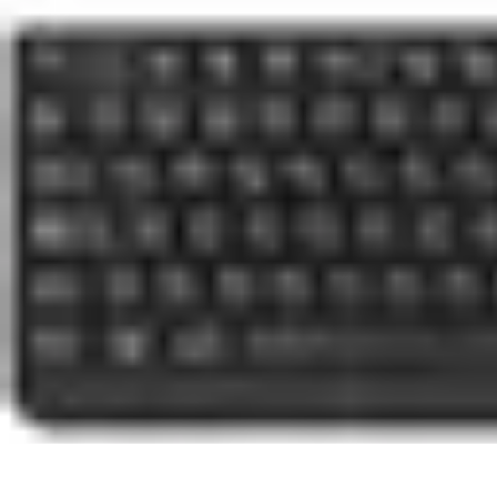
Clases en Español
Clases de Español
Recursos de Aprendizaje
Técnicas de Aprendizaje
C
Clases en Español