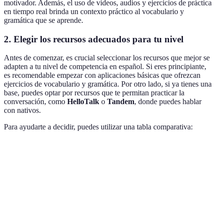
motivador. Además, el uso de videos, audios y ejercicios de práctica
en tiempo real brinda un contexto práctico al vocabulario y
gramática que se aprende.
2. Elegir los recursos adecuados para tu nivel
Antes de comenzar, es crucial seleccionar los recursos que mejor se
adapten a tu nivel de competencia en español. Si eres principiante,
es recomendable empezar con aplicaciones básicas que ofrezcan
ejercicios de vocabulario y gramática. Por otro lado, si ya tienes una
base, puedes optar por recursos que te permitan practicar la
conversación, como
HelloTalk
o
Tandem
, donde puedes hablar
con nativos.
Para ayudarte a decidir, puedes utilizar una tabla comparativa:
Recurso
Nivel Principiante
Nivel Intermedio
Nivel Av
Duolingo
✔️
✔️
HelloTalk
✔️
✔️