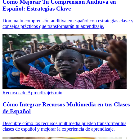
Cómo Mejorar Tu Comprensión Auditiva en
Español: Estrategias Clave
Domina tu comprensión auditiva en español con estrategias clave y
consejos prácticos que transformarán tu aprendizaje.
Recursos de Aprendizaje
6
min
Cómo Integrar Recursos Multimedia en tus Clases
de Español
Descubre cómo los recursos multimedia pueden transformar tus
clases de español y mejorar la experiencia de aprendizaje.