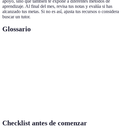
apoyo, sino que también te expone a diferentes métodos de
aprendizaje. Al final del mes, revisa tus notas y evalúa si has
alcanzado tus metas. Si no es así, ajusta tus recursos o considera
buscar un tutor.
Glossario
Terme
Définition
Recursos
Herramientas digitales que permiten la
interactivos
interactividad en el aprendizaje.
Habilidades
Capacidades relacionadas con la comprensión y
lingüísticas
producción del lenguaje.
Intercambio
Práctica del idioma donde nativos enseñan su
de idiomas
lengua en intercambio por otra.
Checklist antes de comenzar