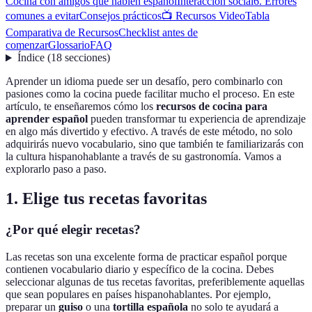
Cocina con amigos que hablen español
Interacción social
6. Errores
comunes a evitar
Consejos prácticos
📺 Recursos Video
Tabla
Comparativa de Recursos
Checklist antes de
comenzar
Glossario
FAQ
Índice
(
18
secciones
)
Aprender un idioma puede ser un desafío, pero combinarlo con
pasiones como la cocina puede facilitar mucho el proceso. En este
artículo, te enseñaremos cómo los
recursos de cocina para
aprender español
pueden transformar tu experiencia de aprendizaje
en algo más divertido y efectivo. A través de este método, no solo
adquirirás nuevo vocabulario, sino que también te familiarizarás con
la cultura hispanohablante a través de su gastronomía. Vamos a
explorarlo paso a paso.
1. Elige tus recetas favoritas
¿Por qué elegir recetas?
Las recetas son una excelente forma de practicar español porque
contienen vocabulario diario y específico de la cocina. Debes
seleccionar algunas de tus recetas favoritas, preferiblemente aquellas
que sean populares en países hispanohablantes. Por ejemplo,
preparar un
guiso
o una
tortilla española
no solo te ayudará a