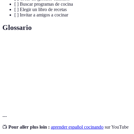
[ ] Buscar programas de cocina
[ ] Elegir un libro de recetas
[ ] Invitar a amigos a cocinar
Glossario
Terme
Définition
Picado
Cortar ingredientes en pedazos pequeños.
Hervir
Cocinar un alimento en agua o líquido caliente.
Base de ingredientes como cebolla y ajo, cocido
Sofrito
lentamente.
---
📺
Pour aller plus loin :
aprender español cocinando
sur YouTube