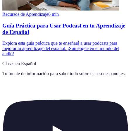
Recursos de Aprendizaje
6
min
Guía Práctica para Usar Podcast en tu Aprendizaje
de Español
Explora esta guía práctica que te enseñará a usar podcasts para
mejorar tu aprendizaje del español. ¡Sumérgete en el mundo del
audio!
Clases en Español
Tu fuente de información para saber todo sobre
clasesenespanol.es
.