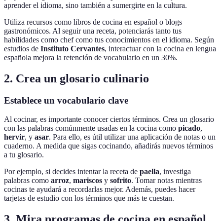
aprender el idioma, sino también a sumergirte en la cultura.
Utiliza recursos como libros de cocina en español o blogs
gastronómicos. Al seguir una receta, potenciarás tanto tus
habilidades como chef como tus conocimientos en el idioma. Según
estudios de
Instituto Cervantes
, interactuar con la cocina en lengua
española mejora la retención de vocabulario en un 30%.
2. Crea un glosario culinario
Establece un vocabulario clave
Al cocinar, es importante conocer ciertos términos. Crea un glosario
con las palabras comúnmente usadas en la cocina como
picado
,
hervir
, y
asar
. Para ello, es útil utilizar una aplicación de notas o un
cuaderno. A medida que sigas cocinando, añadirás nuevos términos
a tu glosario.
Por ejemplo, si decides intentar la receta de
paella
, investiga
palabras como
arroz
,
mariscos
y
sofrito
. Tomar notas mientras
cocinas te ayudará a recordarlas mejor. Además, puedes hacer
tarjetas de estudio con los términos que más te cuestan.
3. Mira programas de cocina en español