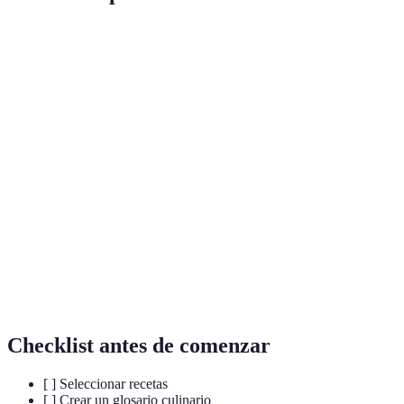
Recurso
Pros
Contras
Comentario
Recetas en
Fácil acceso,
Traducción
Ideal para
Blogs
variado
necesaria
principiantes
Libros de
Amplio
Puede ser
Mejor para
Cocina
vocabulario
costoso
profundizar
Programs de
Aprendizaje
Tiempo
Muy efectivo
Televisión
audiovisual
requerido
Cocinar con
Interacción
Posible falta
Potencia
Amigos
directa
de tiempo
fluidez
Checklist antes de comenzar
[ ] Seleccionar recetas
[ ] Crear un glosario culinario