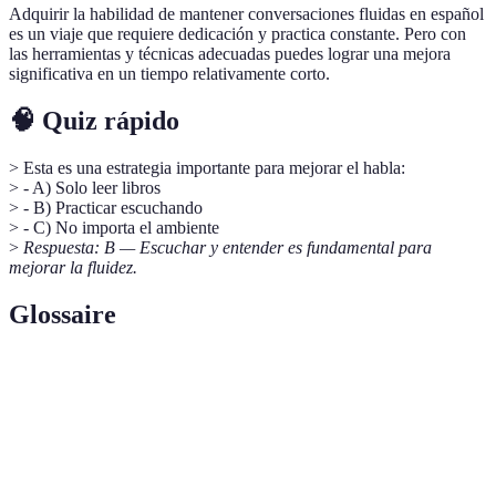
Adquirir la habilidad de mantener conversaciones fluidas en español
es un viaje que requiere dedicación y practica constante. Pero con
las herramientas y técnicas adecuadas puedes lograr una mejora
significativa en un tiempo relativamente corto.
🧠 Quiz rápido
> Esta es una estrategia importante para mejorar el habla:
> - A) Solo leer libros
> - B) Practicar escuchando
> - C) No importa el ambiente
>
Respuesta: B — Escuchar y entender es fundamental para
mejorar la fluidez.
Glossaire
Terme
Définition
Fluidez
La capacidad de hablar un idioma con facilidad.
Contexto
El entorno cultural y situacional de la lengua.