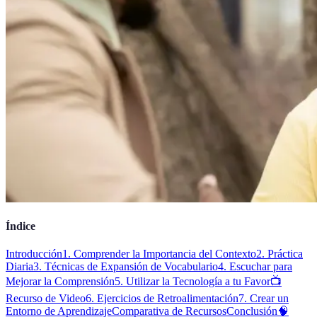
Índice
Introducción
1. Comprender la Importancia del Contexto
2. Práctica
Diaria
3. Técnicas de Expansión de Vocabulario
4. Escuchar para
Mejorar la Comprensión
5. Utilizar la Tecnología a tu Favor
📺
Recurso de Video
6. Ejercicios de Retroalimentación
7. Crear un
Entorno de Aprendizaje
Comparativa de Recursos
Conclusión
🧠