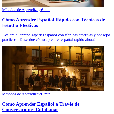
Métodos de Aprendizaje
6
min
Cómo Aprender Español Rápido con Técnicas de
Estudio Efectivas
Acelera tu aprendizaje del español con técnicas efectivas y consejos
prácticos. ¡Descubre cómo aprender español rápido ahora!
Métodos de Aprendizaje
6
min
Cómo Aprender Español a Través de
Conversaciones Cotidianas