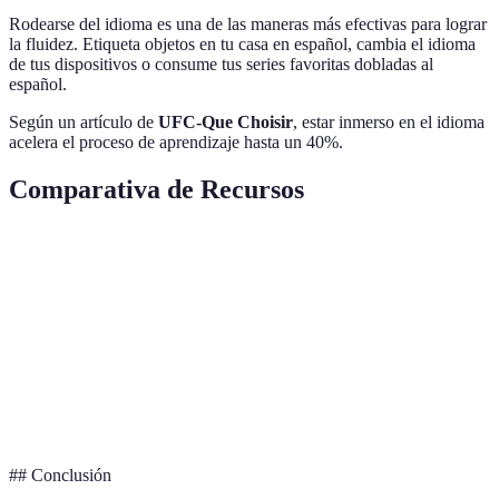
Rodearse del idioma es una de las maneras más efectivas para lograr
la fluidez. Etiqueta objetos en tu casa en español, cambia el idioma
de tus dispositivos o consume tus series favoritas dobladas al
español.
Según un artículo de
UFC-Que Choisir
, estar inmerso en el idioma
acelera el proceso de aprendizaje hasta un 40%.
Comparativa de Recursos
Recurso
Efectividad
Accesibilidad
Costo
Duolingo
Alta
Gratis
Bajo
Rosetta Stone
Media
Pagado
Medio
Tutor Personal
Muy alta
Limitada
Alto
## Conclusión