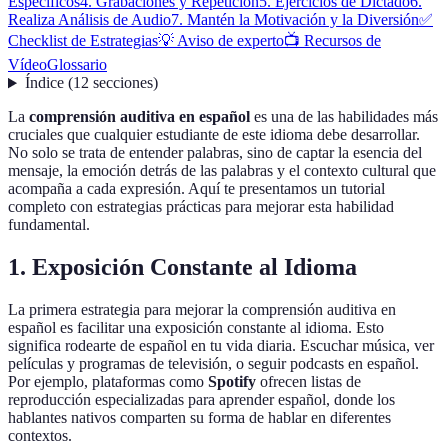
Específicos
4. Grabaciones y Repetición
5. Ejercicios de Dictado
6.
Realiza Análisis de Audio
7. Mantén la Motivación y la Diversión
✅
Checklist de Estrategias
💡 Aviso de experto
📺 Recursos de
Vídeo
Glossario
Índice
(
12
secciones
)
La
comprensión auditiva en español
es una de las habilidades más
cruciales que cualquier estudiante de este idioma debe desarrollar.
No solo se trata de entender palabras, sino de captar la esencia del
mensaje, la emoción detrás de las palabras y el contexto cultural que
acompaña a cada expresión. Aquí te presentamos un tutorial
completo con estrategias prácticas para mejorar esta habilidad
fundamental.
1. Exposición Constante al Idioma
La primera estrategia para mejorar la comprensión auditiva en
español es facilitar una exposición constante al idioma. Esto
significa rodearte de español en tu vida diaria. Escuchar música, ver
películas y programas de televisión, o seguir podcasts en español.
Por ejemplo, plataformas como
Spotify
ofrecen listas de
reproducción especializadas para aprender español, donde los
hablantes nativos comparten su forma de hablar en diferentes
contextos.