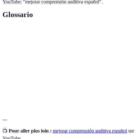
YouTube: "mejorar comprensión auditiva español".
Glossario
Terme
Définition
Comprensión
Habilidad de entender información en un idioma
auditiva
hablado.
Acto de estar en contacto frecuente con un
Exposición
idioma, lo que facilita su aprendizaje.
Ejercicio de escribir lo que se escucha, utilizado
Dictado
para mejorar la ortografía y la escucha activa.
---
📺
Pour aller plus loin :
mejorar comprensión auditiva español
sur
YouTube