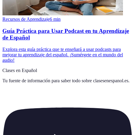
Recursos de Aprendizaje
6
min
Guía Práctica para Usar Podcast en tu Aprendizaje
de Español
Explora esta guía práctica que te enseñará a usar podcasts para
mejorar tu aprendizaje del español. ¡Sumérgete en el mundo del
audio!
Clases en Español
Tu fuente de información para saber todo sobre
clasesenespanol.es
.