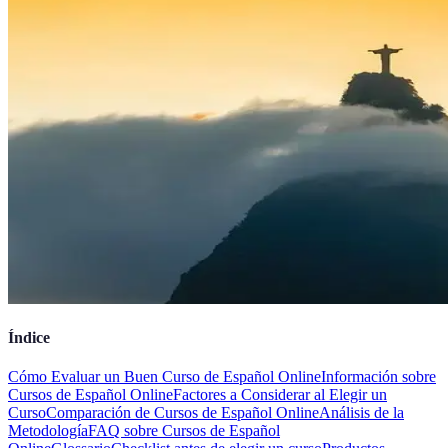
Índice
Cómo Evaluar un Buen Curso de Español Online
Información sobre
Cursos de Español Online
Factores a Considerar al Elegir un
Curso
Comparación de Cursos de Español Online
Análisis de la
Metodología
FAQ sobre Cursos de Español