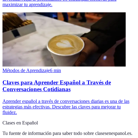
maximizar tu aprendizaje.
Métodos de Aprendizaje
6
min
Claves para Aprender Español a Través de
Conversaciones Cotidianas
Aprender español a través de conversaciones diarias es una de las
estrategias más efectivas. Descubre las claves para mejorar tu
fluidez.
Clases en Español
Tu fuente de información para saber todo sobre
clasesenespanol.es
.