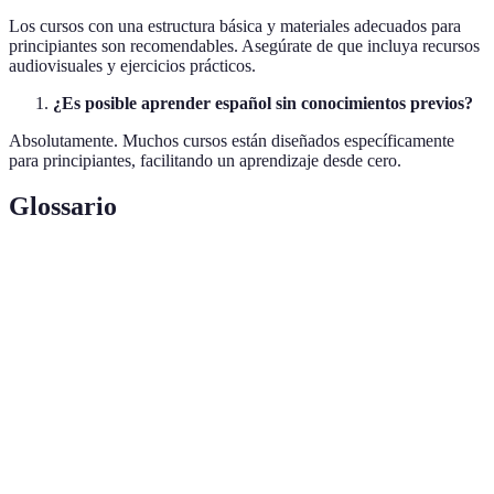
Los cursos con una estructura básica y materiales adecuados para
principiantes son recomendables. Asegúrate de que incluya recursos
audiovisuales y ejercicios prácticos.
¿Es posible aprender español sin conocimientos previos?
Absolutamente. Muchos cursos están diseñados específicamente
para principiantes, facilitando un aprendizaje desde cero.
Glossario
Terme
Définition
Uso de elementos de juego en entornos no lúdicos
Gamificación
para aumentar el interés.
Realidad
Tecnología que superpone información digital en
aumentada
el mundo real.
Capacidad de hablar un idioma con facilidad y
Fluidez