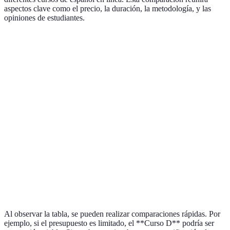
aspectos clave como el precio, la duración, la metodología, y las
opiniones de estudiantes.
Curso
Precio
Metodología
Certificación
Opinione
Curso
200
Sí
Muy
Interactiva
A
EUR
(universitaria)
positivo
Curso
150
Gramatical
No
Positivo
B
EUR
Curso
300
Sí
Conversacional
Excelente
C
EUR
(académica)
Curso
100
Mixta
No
Neutral
D
EUR
Al observar la tabla, se pueden realizar comparaciones rápidas. Por
ejemplo, si el presupuesto es limitado, el **Curso D** podría ser