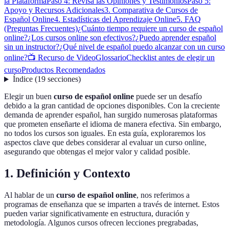
la Plataforma
Paso 4: Revisa las Opiniones y Testimonios
Paso 5:
Apoyo y Recursos Adicionales
3. Comparativa de Cursos de
Español Online
4. Estadísticas del Aprendizaje Online
5. FAQ
(Preguntas Frecuentes)
¿Cuánto tiempo requiere un curso de español
online?
¿Los cursos online son efectivos?
¿Puedo aprender español
sin un instructor?
¿Qué nivel de español puedo alcanzar con un curso
online?
📺 Recurso de Video
Glossario
Checklist antes de elegir un
curso
Productos Recomendados
Índice
(
19
secciones
)
Elegir un buen
curso de español online
puede ser un desafío
debido a la gran cantidad de opciones disponibles. Con la creciente
demanda de aprender español, han surgido numerosas plataformas
que prometen enseñarte el idioma de manera efectiva. Sin embargo,
no todos los cursos son iguales. En esta guía, exploraremos los
aspectos clave que debes considerar al evaluar un curso online,
asegurando que obtengas el mejor valor y calidad posible.
1. Definición y Contexto
Al hablar de un
curso de español online
, nos referimos a
programas de enseñanza que se imparten a través de internet. Estos
pueden variar significativamente en estructura, duración y
metodología. Algunos cursos ofrecen lecciones pregrabadas,