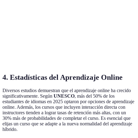
Cu
Muy fácil
es 
Plataforma
Intuitiva
Confusa
de usar
op
más
Cu
Tutoría
Respuestas
Soporte
tie
Soporte
disponible
lentas
constante
me
asi
4. Estadísticas del Aprendizaje Online
Diversos estudios demuestran que el aprendizaje online ha crecido
significativamente. Según
UNESCO
, más del 50% de los
estudiantes de idiomas en 2025 optaron por opciones de aprendizaje
online. Además, los cursos que incluyen interacción directa con
instructores tienden a lograr tasas de retención más altas, con un
30% más de probabilidades de completar el curso. Es esencial que
elijas un curso que se adapte a la nueva normalidad del aprendizaje
híbrido.