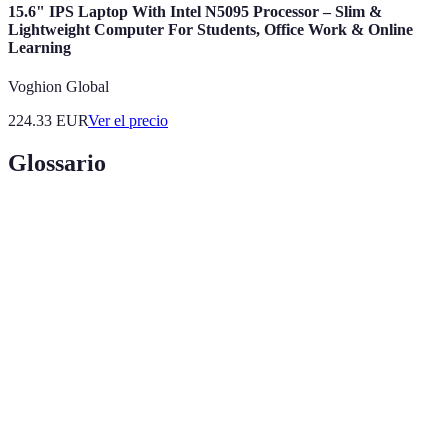
15.6" IPS Laptop With Intel N5095 Processor – Slim &
Lightweight Computer For Students, Office Work & Online
Learning
Voghion Global
224.33
EUR
Ver el precio
Glossario
Terme
Définition
Cursos
Programas educativos disponibles a través de
Online
internet, accesibles desde cualquier lugar.
Proceso de enseñar u orientar a los estudiantes en un
Instrucción
tema específico.
Soporte
Asistencia proporcionada a los estudiantes para
Estudiantil
ayudarles con su aprendizaje.