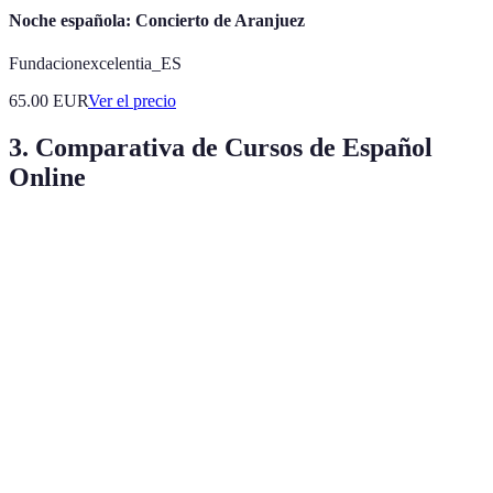
Noche española: Concierto de Aranjuez
Fundacionexcelentia_ES
65.00
EUR
Ver el precio
3. Comparativa de Cursos de Español
Online
Crítica
Curso A
Curso B
Curso C
Ve
Cu
Profesores
Certificados
Solo
de
Credenciales
nativos
internacionales
nativos
po
di
Completo
Ampliado,
Cu
Limitado, sólo
Contenido
y
incluye
es
gramática
actualizado
cultura
int