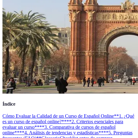
Índice
Cómo Evaluar la Calidad de un Curso de Español Online
**1. ¿Qué
es un curso de español online?**
**2. Criterios esenciales para
evaluar un curso**
**3. Comparativa de cursos de español
online**
**4. Análisis de tendencias y estadísticas**
**5. Preguntas