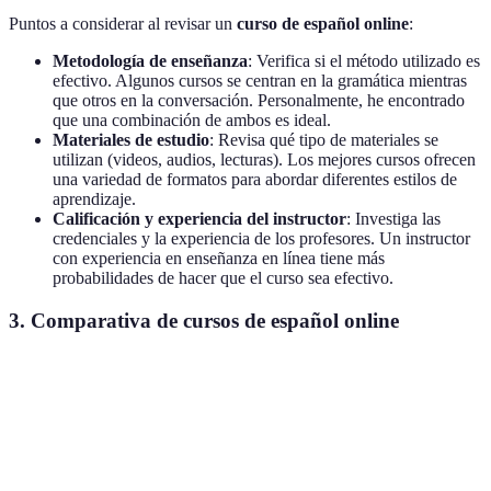
Puntos a considerar al revisar un
curso de español online
:
Metodología de enseñanza
: Verifica si el método utilizado es
efectivo. Algunos cursos se centran en la gramática mientras
que otros en la conversación. Personalmente, he encontrado
que una combinación de ambos es ideal.
Materiales de estudio
: Revisa qué tipo de materiales se
utilizan (videos, audios, lecturas). Los mejores cursos ofrecen
una variedad de formatos para abordar diferentes estilos de
aprendizaje.
Calificación y experiencia del instructor
: Investiga las
credenciales y la experiencia de los profesores. Un instructor
con experiencia en enseñanza en línea tiene más
probabilidades de hacer que el curso sea efectivo.
3. Comparativa de cursos de español online
Criterio
Curso A
Curso B
Curso C
Verd
Curs
Gramática
Solo
Enfoque
Metodología
más
+ Práctica
Conversación
Interactivo
comp