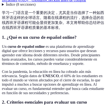
frecuentes (FAQ)**
Glossario
Checklist antes de comprar
Índice
(
8
secciones
)
学习一门语言是一个重要的决定，尤其是当你选择了一种如西
班牙语这样的全球语言。随着在线课程的流行，选择合适的在
线西班牙语课程可能会显得更加复杂。本文将帮助你总结评估
在线西班牙语课程质量的基本标准。
1. ¿Qué es un curso de español online?
Un
curso de español online
es una plataforma de aprendizaje
digital que ofrece lecciones y recursos para usuarios que desean
aprender este idioma desde diferentes niveles. Desde principiantes
hasta avanzados, los cursos pueden variar considerablemente en
términos de contenido, método de enseñanza y soporte.
Con la pandemia, la educación en línea ha cobrado aún más
relevancia. Según datos de
UNESCO
, el 60% de los estudiantes en
todo el mundo se vieron afectados por el cierre de escuelas, lo que
impulsó a muchos a buscar opciones de aprendizaje en línea. Al
evaluar un curso, es fundamental entender qué busca cada estudiante
en función de sus necesidades y preferencias.
2. Criterios esenciales para evaluar un curso