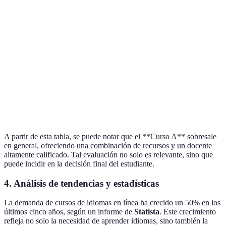
Variedad de
Videos,
Videos y
Curs
Solo audios
materiales
PDFs
ejercicios
dive
Experiencia
Curs
del
10 años
5 años
8 años
super
instructor
Opiniones
Muy
Curs
Buenas
Regulares
de usuarios
buenas
reco
A partir de esta tabla, se puede notar que el **Curso A** sobresale
en general, ofreciendo una combinación de recursos y un docente
altamente calificado. Tal evaluación no solo es relevante, sino que
puede incidir en la decisión final del estudiante.
4. Análisis de tendencias y estadísticas
La demanda de cursos de idiomas en línea ha crecido un 50% en los
últimos cinco años, según un informe de
Statista
. Este crecimiento
refleja no solo la necesidad de aprender idiomas, sino también la