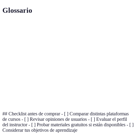
Glossario
Terme
Définition
Curso de
Programa de enseñanza de la lengua española
Español
ofrecido a través de plataformas digitales.
Online
Metodología
Estrategias y métodos utilizados por un instructor
de Enseñanza
para impartir conocimientos.
Materiales de
Recursos que acompañan un curso, como videos,
Estudio
libros o ejercicios prácticos.
## Checklist antes de comprar - [ ] Comparar distintas plataformas
de cursos - [ ] Revisar opiniones de usuarios - [ ] Evaluar el perfil
del instructor - [ ] Probar materiales gratuitos si están disponibles - [ ]
Considerar tus objetivos de aprendizaje