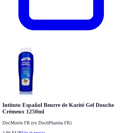
Intituto Español Beurre de Karité Gel Douche
Crémeux 1250ml
DocMorris FR (ex DoctiPharma FR)
3.86
EUR
Ver el precio