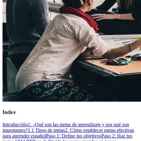
Índice
Introducción
1. ¿Qué son las metas de aprendizaje y por qué son
importantes?
1.1 Tipos de metas
2. Cómo establecer metas efectivas
para aprender español
Paso 1: Define tus objetivos
Paso 2: Haz tus