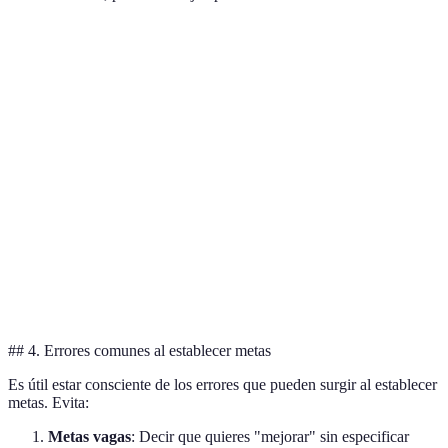
Nivel
Meta
Tarea relacionada
Tiempo esti
Usar una
Aprender
Principiante
aplicación de
1 mes
100 palabras
vocabulario
Mantener
Practicar con un
Intermedio
una
compañero
3 meses
conversación
semanal
Leer una
Leer un libro de
Avanzado
6 meses
novela
texto
## 4. Errores comunes al establecer metas
Es útil estar consciente de los errores que pueden surgir al establecer
metas. Evita:
Metas vagas
: Decir que quieres "mejorar" sin especificar