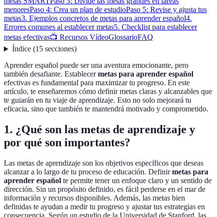
metas SMART
Paso 3: Divide las metas grandes en tareas
menores
Paso 4: Crea un plan de estudio
Paso 5: Revise y ajusta tus
metas
3. Ejemplos concretos de metas para aprender español
4.
Errores comunes al establecer metas
5. Checklist para establecer
metas efectivas
📺 Recursos Vídeo
Glossario
FAQ
Índice
(
15
secciones
)
Aprender español puede ser una aventura emocionante, pero
también desafiante. Establecer
metas para aprender español
efectivas es fundamental para maximizar tu progreso. En este
artículo, te enseñaremos cómo definir metas claras y alcanzables que
te guiarán en tu viaje de aprendizaje. Esto no solo mejorará tu
eficacia, sino que también te mantendrá motivado y comprometido.
1. ¿Qué son las metas de aprendizaje y
por qué son importantes?
Las metas de aprendizaje son los objetivos específicos que deseas
alcanzar a lo largo de tu proceso de educación. Definir
metas para
aprender español
te permite tener un enfoque claro y un sentido de
dirección. Sin un propósito definido, es fácil perderse en el mar de
información y recursos disponibles. Además, las metas bien
definidas te ayudan a medir tu progreso y ajustar tus estrategias en
consecuencia. Según un estudio de la Universidad de Stanford, las