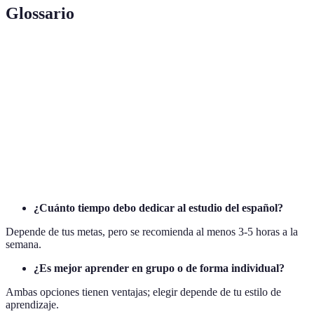
Glossario
Terme
Définition
SMART
Método para establecer metas específicas y alcanzables.
Objetivo
Meta a largo plazo que queremos alcanzar al aprender.
Medida de cuánto hemos avanzado hacia nuestras
Progreso
metas.
¿Cuánto tiempo debo dedicar al estudio del español?
Depende de tus metas, pero se recomienda al menos 3-5 horas a la
semana.
¿Es mejor aprender en grupo o de forma individual?
Ambas opciones tienen ventajas; elegir depende de tu estilo de
aprendizaje.