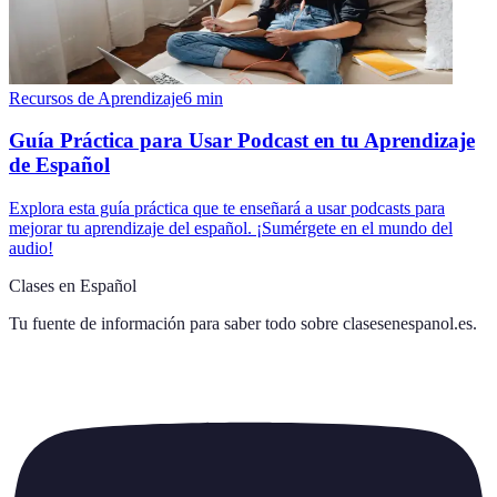
Recursos de Aprendizaje
6
min
Guía Práctica para Usar Podcast en tu Aprendizaje
de Español
Explora esta guía práctica que te enseñará a usar podcasts para
mejorar tu aprendizaje del español. ¡Sumérgete en el mundo del
audio!
Clases en Español
Tu fuente de información para saber todo sobre
clasesenespanol.es
.