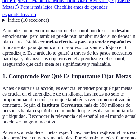
del Progreso
5. Mantén la Motivación Alta
6. Revisión y Ajuste de
Metas
📺 Para ir más lejos:
Checklist antes de aprender
español
Glossario
Índice
(
10
secciones
)
Aprender un nuevo idioma como el español puede ser un desafío
emocionante, pero también puede resultar abrumador si no tienes un
plan claro. Establecer
metas efectivas para aprender español
es
fundamental para garantizar un progreso constante y lógico en tu
aprendizaje. Este artículo te guiará a través de los pasos necesarios
para fijar y alcanzar tus objetivos en el aprendizaje del español,
asegurando que cada meta sea significativa y realizable.
1. Comprende Por Qué Es Importante Fijar Metas
Antes de saltar a la acción, es esencial entender por qué fijar metas
es crucial en el aprendizaje de un idioma. Las metas no solo te
proporcionan dirección, sino que también sirven como motivación
constante. Según
el Instituto Cervantes
, más de 580 millones de
personas hablan español en el mundo, lo que resalta su importancia
y ubiquidad. Reconocer la relevancia del español en el mundo actual
puede ser un gran incentivo.
Además, al establecer metas específicas, puedes desglosar el proceso
de aprendizaje en partes manejables. Por ejemplo, puedes fijar como