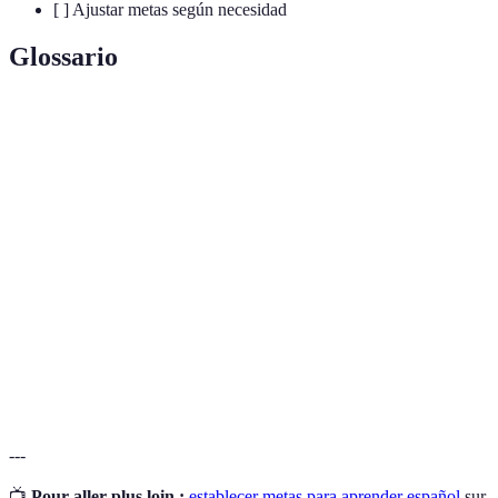
[ ] Ajustar metas según necesidad
Glossario
Terme
Définition
Un acrónimo para metas que son Específicas,
Metas
Medibles, Alcanzables, Relevantes y Tiempo-
SMART
limitadas.
Intercambio
Una práctica donde dos personas que hablan
de idiomas
diferentes idiomas se enseñan mutuamente.
Diario de
Un registro donde anotas tus progresos y
aprendizaje
reflexiones sobre el aprendizaje.
---
📺
Pour aller plus loin :
establecer metas para aprender español
sur