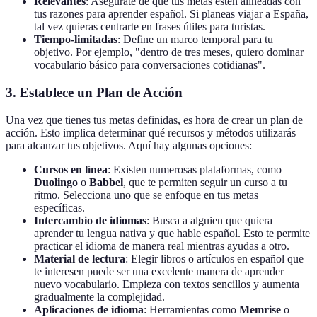
Relevantes
: Asegúrate de que tus metas estén alineadas con
tus razones para aprender español. Si planeas viajar a España,
tal vez quieras centrarte en frases útiles para turistas.
Tiempo-limitadas
: Define un marco temporal para tu
objetivo. Por ejemplo, "dentro de tres meses, quiero dominar
vocabulario básico para conversaciones cotidianas".
3. Establece un Plan de Acción
Una vez que tienes tus metas definidas, es hora de crear un plan de
acción. Esto implica determinar qué recursos y métodos utilizarás
para alcanzar tus objetivos. Aquí hay algunas opciones:
Cursos en línea
: Existen numerosas plataformas, como
Duolingo
o
Babbel
, que te permiten seguir un curso a tu
ritmo. Selecciona uno que se enfoque en tus metas
específicas.
Intercambio de idiomas
: Busca a alguien que quiera
aprender tu lengua nativa y que hable español. Esto te permite
practicar el idioma de manera real mientras ayudas a otro.
Material de lectura
: Elegir libros o artículos en español que
te interesen puede ser una excelente manera de aprender
nuevo vocabulario. Empieza con textos sencillos y aumenta
gradualmente la complejidad.
Aplicaciones de idioma
: Herramientas como
Memrise
o