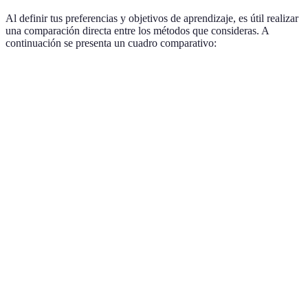
Al definir tus preferencias y objetivos de aprendizaje, es útil realizar
una comparación directa entre los métodos que consideras. A
continuación se presenta un cuadro comparativo:
Método
Ventajas
Desventajas
Recomendad
Interacción
Requiere
Personas que
Clases
directa,
desplazamiento,
prefieren la
Presenciales
feedback
horario fijo
estructura
instantáneo
Flexibilidad y
Cursos en
Auto-disciplina
Autodidactas 
variedad de
Línea
requerida
ocupados
recursos
Aprendizaje
Aplicaciones
Puede ser
Aprendedores
gamificado y
Móviles
superficial
movimiento
dinámico