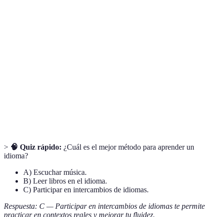
Terme
Définition
Método de
Estrategia utilizada para adquirir
Aprendizaje
conocimientos en un idioma.
Interacción
Práctica de hablar y escuchar con hablantes
Conversacional
nativos o compañeros.
Uso de elementos de juego para hacer el
Gamificación
aprendizaje más atractivo.
>
🧠 Quiz rápido:
¿Cuál es el mejor método para aprender un
idioma?
A) Escuchar música.
B) Leer libros en el idioma.
C) Participar en intercambios de idiomas.
Respuesta: C — Participar en intercambios de idiomas te permite
practicar en contextos reales y mejorar tu fluidez.