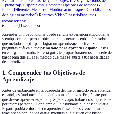
Evaluar tus Preferencias de Aprendizaje
3. Investigar Métodos de
Aprendizaje Disponibles
4. Comparar Opciones de Métodos
5.
Probar Diferentes Métodos
6. Monitorear tu Progreso
Checklist antes
de elegir tu método:
📺 Recursos Vídeo
Glossario
Productos
recomendados:
Índice
(
11
secciones
)
Aprender un nuevo idioma puede ser una experiencia emocionante
y enriquecedora, pero también puede generar incertidumbre sobre
qué método adoptar para lograr un aprendizaje efectivo. Si te
preguntas cuál es el
mejor método para aprender español
, estás
en el lugar adecuado. En esta guía, te proporcionaremos una serie de
pasos para que elijas el método que más se ajuste a tus necesidades
de aprendizaje.
1. Comprender tus Objetivos de
Aprendizaje
Antes de embarcarte en la búsqueda del mejor método para aprender
español, es fundamental que definas tus objetivos. Pregúntate por
qué deseas aprender español. ¿Es para viajar, trabajar o simplemente
por interés personal? Por ejemplo, un estudiante que desea viajar a
España podría enfocarse en aprender frases útiles y vocabulario
relacionado con la vida diaria, mientras que alguien que busca