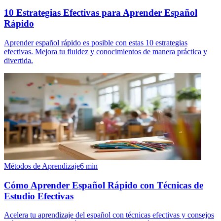
10 Estrategias Efectivas para Aprender Español
Rápido
Aprender español rápido es posible con estas 10 estrategias
efectivas. Mejora tu fluidez y conocimientos de manera práctica y
divertida.
Métodos de Aprendizaje
6
min
Cómo Aprender Español Rápido con Técnicas de
Estudio Efectivas
Acelera tu aprendizaje del español con técnicas efectivas y consejos