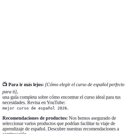
Terme
Définition
Curso de
Programa estructurado para aprender la lengua
Español
española.
Documento que valida tus conocimientos en
Certificación
español.
Enfoque o técnica utilizada para enseñar un
Metodología
tema.
📺 Para ir más lejos:
[Cómo elegir el curso de español perfecto
para ti]
,
una guía completa sobre cómo encontrar el curso ideal para tus
necesidades. Revisa en YouTube:
.
mejor curso de español 2026
Recomendaciones de productos:
Nos hemos asegurado de
seleccionar varios productos que podrían facilitar tu viaje de
aprendizaje de español. Descubre nuestras recomendaciones a