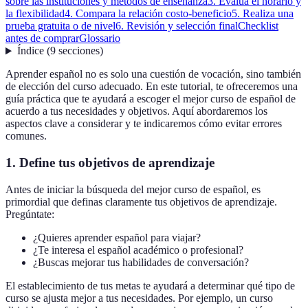
sobre las instituciones y métodos de enseñanza
3. Evalúa el horario y
la flexibilidad
4. Compara la relación costo-beneficio
5. Realiza una
prueba gratuita o de nivel
6. Revisión y selección final
Checklist
antes de comprar
Glossario
Índice
(
9
secciones
)
Aprender español no es solo una cuestión de vocación, sino también
de elección del curso adecuado. En este tutorial, te ofreceremos una
guía práctica que te ayudará a escoger el mejor curso de español de
acuerdo a tus necesidades y objetivos. Aquí abordaremos los
aspectos clave a considerar y te indicaremos cómo evitar errores
comunes.
1. Define tus objetivos de aprendizaje
Antes de iniciar la búsqueda del mejor curso de español, es
primordial que definas claramente tus objetivos de aprendizaje.
Pregúntate:
¿Quieres aprender español para viajar?
¿Te interesa el español académico o profesional?
¿Buscas mejorar tus habilidades de conversación?
El establecimiento de tus metas te ayudará a determinar qué tipo de
curso se ajusta mejor a tus necesidades. Por ejemplo, un curso