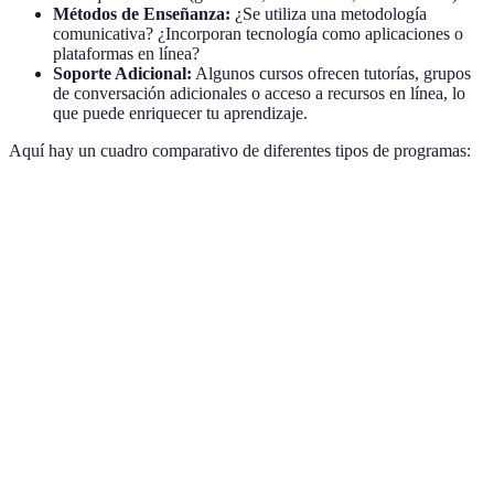
Métodos de Enseñanza:
¿Se utiliza una metodología
comunicativa? ¿Incorporan tecnología como aplicaciones o
plataformas en línea?
Soporte Adicional:
Algunos cursos ofrecen tutorías, grupos
de conversación adicionales o acceso a recursos en línea, lo
que puede enriquecer tu aprendizaje.
Aquí hay un cuadro comparativo de diferentes tipos de programas:
Característica
Curso A
Curso B
Curso C
Tipo
Presencial
En línea
Intensivo
Flexibilidad
Duración
3 meses
1 mes
total
Gramática y
Conversación
Gramática
Contenido
conversación
y cultura
y práctica
Costo
500 EUR
300 EUR
600 EUR