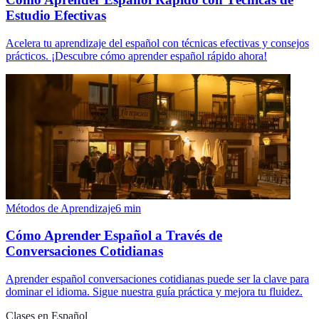
Estudio Efectivas
Acelera tu aprendizaje del español con técnicas efectivas y consejos
prácticos. ¡Descubre cómo aprender español rápido ahora!
Métodos de Aprendizaje
6
min
Cómo Aprender Español a Través de
Conversaciones Cotidianas
Aprender español conversaciones cotidianas puede ser la clave para
dominar el idioma. Sigue nuestra guía práctica y mejora tu fluidez.
Clases en Español