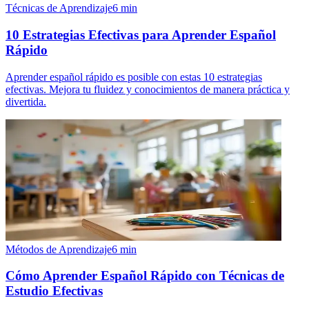
Técnicas de Aprendizaje
6
min
10 Estrategias Efectivas para Aprender Español
Rápido
Aprender español rápido es posible con estas 10 estrategias
efectivas. Mejora tu fluidez y conocimientos de manera práctica y
divertida.
Métodos de Aprendizaje
6
min
Cómo Aprender Español Rápido con Técnicas de
Estudio Efectivas