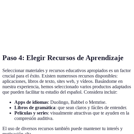
Jueves
Lectura de un libro
1 hora
Viernes
Práctica con un compañero
1 hora
Sábado
Escuchar música en español
1 hora
Paso 4: Elegir Recursos de Aprendizaje
Seleccionar materiales y recursos educativos apropiados es un factor
crucial para el éxito. Existen numerosos recursos disponibles:
aplicaciones, libros de texto, sites web, y vídeos. Basándome en
nuestra experiencia, hemos seleccionado varios productos adaptados
que pueden facilitar tu estudio del español. Considera incluir:
Apps de idiomas
: Duolingo, Babbel o Memrise.
Libros de gramática
: que sean claros y fáciles de entender.
Películas y series
: visualmente atractivas que te ayuden en la
compresión auditiva.
El uso de diversos recursos también puede mantener tu interés y
motivación alta.