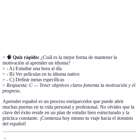
Habilidades
Capacidades relacionadas con el uso del lenguaje:
lingüísticas
hablar, escuchar, leer y escribir.
Intercambio
Práctica de hablar con un nativo a cambio de
de idiomas
enseñar tu lengua materna.
>
🧠 Quiz rápido:
¿Cuál es la mejor forma de mantener la
motivación al aprender un idioma?
> - A) Estudiar una hora al día
> - B) Ver películas en tu idioma nativo
> - C) Definir metas específicas
>
Respuesta: C — Tener objetivos claros fomenta la motivación y el
progreso.
Aprender español es un proceso enriquecedor que puede abrir
muchas puertas en tu vida personal y profesional. No olvides que la
clave del éxito reside en un plan de estudio bien estructurado y la
práctica constante. ¡Comienza hoy mismo tu viaje hacia el dominio
del español!