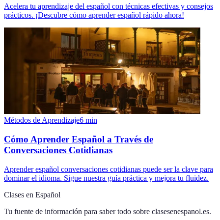
Acelera tu aprendizaje del español con técnicas efectivas y consejos
prácticos. ¡Descubre cómo aprender español rápido ahora!
Métodos de Aprendizaje
6
min
Cómo Aprender Español a Través de
Conversaciones Cotidianas
Aprender español conversaciones cotidianas puede ser la clave para
dominar el idioma. Sigue nuestra guía práctica y mejora tu fluidez.
Clases en Español
Tu fuente de información para saber todo sobre
clasesenespanol.es
.