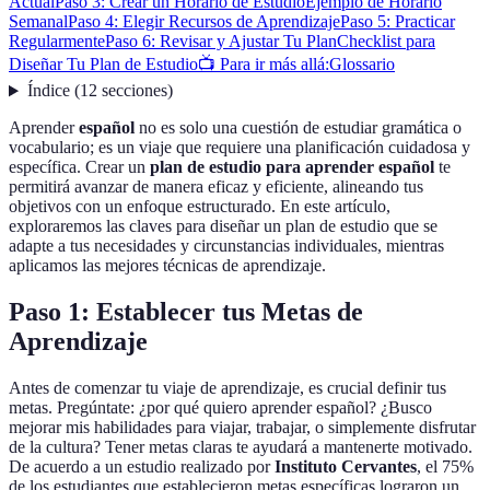
Actual
Paso 3: Crear un Horario de Estudio
Ejemplo de Horario
Semanal
Paso 4: Elegir Recursos de Aprendizaje
Paso 5: Practicar
Regularmente
Paso 6: Revisar y Ajustar Tu Plan
Checklist para
Diseñar Tu Plan de Estudio
📺 Para ir más allá:
Glossario
Índice
(
12
secciones
)
Aprender
español
no es solo una cuestión de estudiar gramática o
vocabulario; es un viaje que requiere una planificación cuidadosa y
específica. Crear un
plan de estudio para aprender español
te
permitirá avanzar de manera eficaz y eficiente, alineando tus
objetivos con un enfoque estructurado. En este artículo,
exploraremos las claves para diseñar un plan de estudio que se
adapte a tus necesidades y circunstancias individuales, mientras
aplicamos las mejores técnicas de aprendizaje.
Paso 1: Establecer tus Metas de
Aprendizaje
Antes de comenzar tu viaje de aprendizaje, es crucial definir tus
metas. Pregúntate: ¿por qué quiero aprender español? ¿Busco
mejorar mis habilidades para viajar, trabajar, o simplemente disfrutar
de la cultura? Tener metas claras te ayudará a mantenerte motivado.
De acuerdo a un estudio realizado por
Instituto Cervantes
, el 75%
de los estudiantes que establecieron metas específicas lograron un