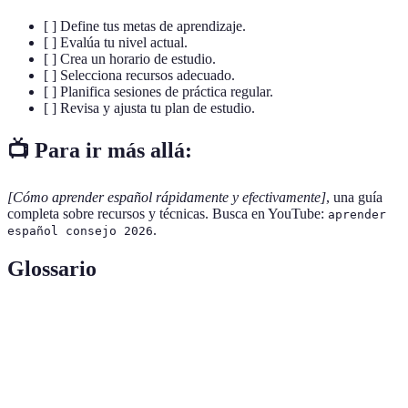
[ ] Define tus metas de aprendizaje.
[ ] Evalúa tu nivel actual.
[ ] Crea un horario de estudio.
[ ] Selecciona recursos adecuado.
[ ] Planifica sesiones de práctica regular.
[ ] Revisa y ajusta tu plan de estudio.
📺 Para ir más allá:
[Cómo aprender español rápidamente y efectivamente]
, una guía
completa sobre recursos y técnicas. Busca en YouTube:
aprender
.
español consejo 2026
Glossario
Terme
Définition
Plan de
Un esquema que detalla las actividades y recursos
estudio
a utilizar en el aprendizaje.