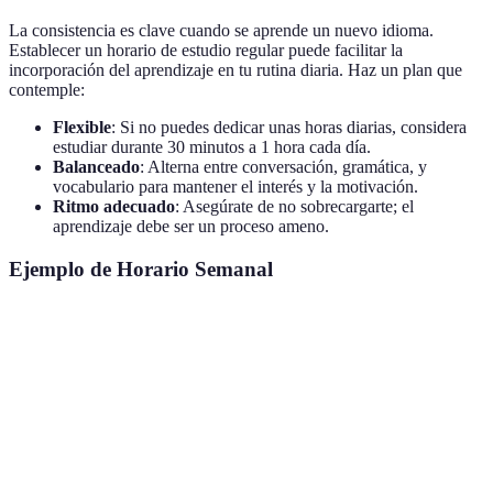
La consistencia es clave cuando se aprende un nuevo idioma.
Establecer un horario de estudio regular puede facilitar la
incorporación del aprendizaje en tu rutina diaria. Haz un plan que
contemple:
Flexible
: Si no puedes dedicar unas horas diarias, considera
estudiar durante 30 minutos a 1 hora cada día.
Balanceado
: Alterna entre conversación, gramática, y
vocabulario para mantener el interés y la motivación.
Ritmo adecuado
: Asegúrate de no sobrecargarte; el
aprendizaje debe ser un proceso ameno.
Ejemplo de Horario Semanal
Día
Actividad
Duración
Lunes
Clases de conversación
1 hora
Martes
Ejercicios de gramática
30 minutos
Miércoles
Ver una película en español
2 horas