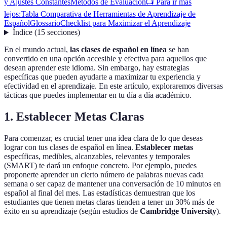
y Ajustes Constantes
Métodos de Evaluación
📺 Para ir más
lejos:
Tabla Comparativa de Herramientas de Aprendizaje de
Español
Glossario
Checklist para Maximizar el Aprendizaje
Índice
(
15
secciones
)
En el mundo actual,
las clases de español en línea
se han
convertido en una opción accesible y efectiva para aquellos que
desean aprender este idioma. Sin embargo, hay estrategias
específicas que pueden ayudarte a maximizar tu experiencia y
efectividad en el aprendizaje. En este artículo, exploraremos diversas
tácticas que puedes implementar en tu día a día académico.
1. Establecer Metas Claras
Para comenzar, es crucial tener una idea clara de lo que deseas
lograr con tus clases de español en línea.
Establecer metas
específicas, medibles, alcanzables, relevantes y temporales
(SMART) te dará un enfoque concreto. Por ejemplo, puedes
proponerte aprender un cierto número de palabras nuevas cada
semana o ser capaz de mantener una conversación de 10 minutos en
español al final del mes. Las estadísticas demuestran que los
estudiantes que tienen metas claras tienden a tener un 30% más de
éxito en su aprendizaje (según estudios de
Cambridge University
).