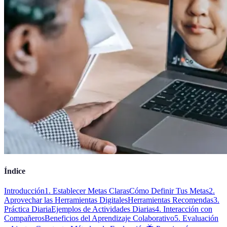
Índice
Introducción
1. Establecer Metas Claras
Cómo Definir Tus Metas
2.
Aprovechar las Herramientas Digitales
Herramientas Recomendas
3.
Práctica Diaria
Ejemplos de Actividades Diarias
4. Interacción con
Compañeros
Beneficios del Aprendizaje Colaborativo
5. Evaluación