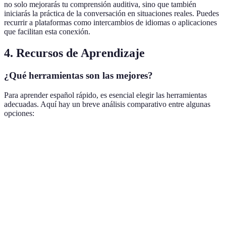
no solo mejorarás tu comprensión auditiva, sino que también
iniciarás la práctica de la conversación en situaciones reales. Puedes
recurrir a plataformas como intercambios de idiomas o aplicaciones
que facilitan esta conexión.
4. Recursos de Aprendizaje
¿Qué herramientas son las mejores?
Para aprender español rápido, es esencial elegir las herramientas
adecuadas. Aquí hay un breve análisis comparativo entre algunas
opciones:
Tipo de Recurso
Opción A
Opción B
Opción C
Ver
Exce
Duolingo,
Rosetta
para
Aplicaciones
Memrise
Babbel
Stone
voca
bási
Idea
Italki,