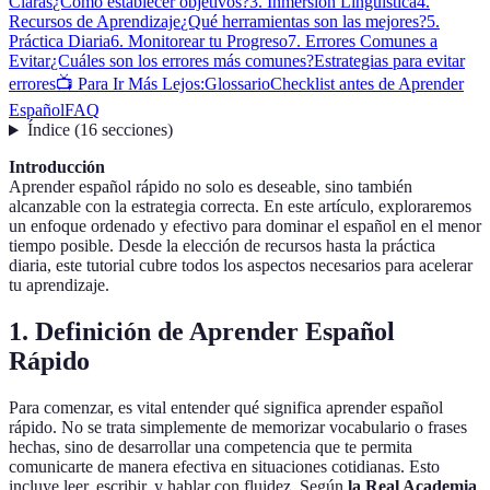
Claras
¿Cómo establecer objetivos?
3. Inmersión Lingüística
4.
Recursos de Aprendizaje
¿Qué herramientas son las mejores?
5.
Práctica Diaria
6. Monitorear tu Progreso
7. Errores Comunes a
Evitar
¿Cuáles son los errores más comunes?
Estrategias para evitar
errores
📺 Para Ir Más Lejos:
Glossario
Checklist antes de Aprender
Español
FAQ
Índice
(
16
secciones
)
Introducción
Aprender español rápido no solo es deseable, sino también
alcanzable con la estrategia correcta. En este artículo, exploraremos
un enfoque ordenado y efectivo para dominar el español en el menor
tiempo posible. Desde la elección de recursos hasta la práctica
diaria, este tutorial cubre todos los aspectos necesarios para acelerar
tu aprendizaje.
1. Definición de Aprender Español
Rápido
Para comenzar, es vital entender qué significa aprender español
rápido. No se trata simplemente de memorizar vocabulario o frases
hechas, sino de desarrollar una competencia que te permita
comunicarte de manera efectiva en situaciones cotidianas. Esto
incluye leer, escribir, y hablar con fluidez. Según
la Real Academia