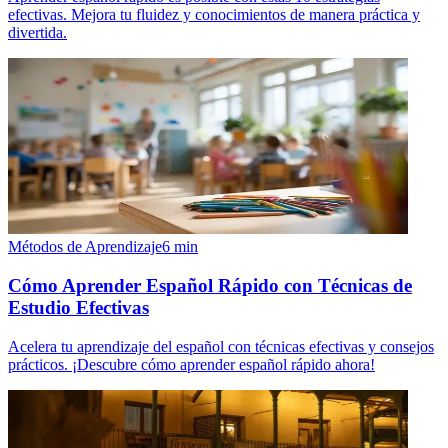
efectivas. Mejora tu fluidez y conocimientos de manera práctica y
divertida.
Métodos de Aprendizaje
6
min
Cómo Aprender Español Rápido con Técnicas de
Estudio Efectivas
Acelera tu aprendizaje del español con técnicas efectivas y consejos
prácticos. ¡Descubre cómo aprender español rápido ahora!