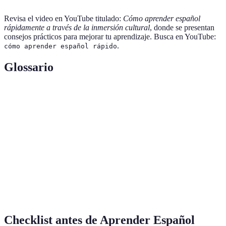
Revisa el video en YouTube titulado:
Cómo aprender español
rápidamente a través de la inmersión cultural
, donde se presentan
consejos prácticos para mejorar tu aprendizaje. Busca en YouTube:
.
cómo aprender español rápido
Glossario
Terme
Définition
Habilidad de hablar un idioma con facilidad y sin
Fluidez
esfuerzo.
Estrategia de aprender una lengua rodeándose del
Inmersión
idioma.
Vocabulario
Conjunto de palabras y expresiones de un idioma.
Checklist antes de Aprender Español