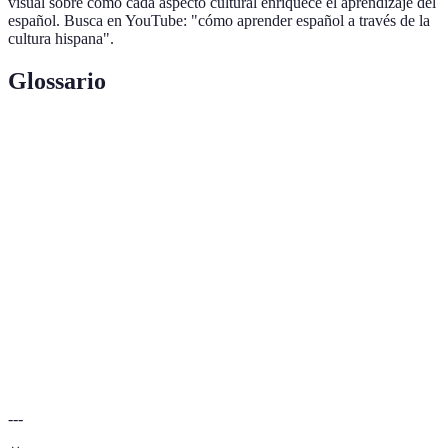
visual sobre cómo cada aspecto cultural enriquece el aprendizaje del
español. Busca en YouTube: "cómo aprender español a través de la
cultura hispana".
Glossario
Terme
Définition
Inmersión
Proceso de sumergirse en una cultura para
Cultural
aprender un idioma.
Vocabulario
Palabras y frases utilizadas en el lenguaje
Colloquial
cotidiano.
Cultura
Tradiciones, costumbres y expresiones de los
Hispana
pueblos hispanohablantes.
---