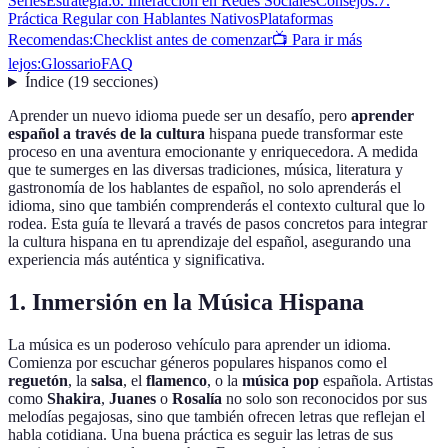
Series
Estrategia:
6. Interacción en Redes Sociales
Consejos:
7.
Práctica Regular con Hablantes Nativos
Plataformas
Recomendas:
Checklist antes de comenzar
📺 Para ir más
lejos:
Glossario
FAQ
Índice
(
19
secciones
)
Aprender un nuevo idioma puede ser un desafío, pero
aprender
español a través de la cultura
hispana puede transformar este
proceso en una aventura emocionante y enriquecedora. A medida
que te sumerges en las diversas tradiciones, música, literatura y
gastronomía de los hablantes de español, no solo aprenderás el
idioma, sino que también comprenderás el contexto cultural que lo
rodea. Esta guía te llevará a través de pasos concretos para integrar
la cultura hispana en tu aprendizaje del español, asegurando una
experiencia más auténtica y significativa.
1. Inmersión en la Música Hispana
La música es un poderoso vehículo para aprender un idioma.
Comienza por escuchar géneros populares hispanos como el
reguetón
, la
salsa
, el
flamenco
, o la
música pop
española. Artistas
como
Shakira
,
Juanes
o
Rosalía
no solo son reconocidos por sus
melodías pegajosas, sino que también ofrecen letras que reflejan el
habla cotidiana. Una buena práctica es seguir las letras de sus