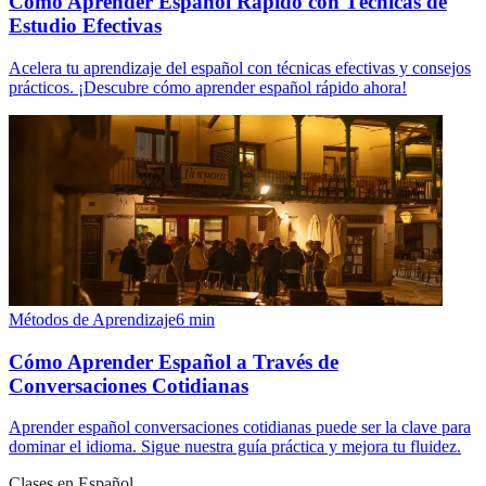
Cómo Aprender Español Rápido con Técnicas de
Estudio Efectivas
Acelera tu aprendizaje del español con técnicas efectivas y consejos
prácticos. ¡Descubre cómo aprender español rápido ahora!
Métodos de Aprendizaje
6
min
Cómo Aprender Español a Través de
Conversaciones Cotidianas
Aprender español conversaciones cotidianas puede ser la clave para
dominar el idioma. Sigue nuestra guía práctica y mejora tu fluidez.
Clases en Español