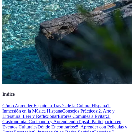
Índice
Cómo Aprender Español a Través de la Cultura Hispana
1.
Inmersión en la Música Hispana
Consejos Prácticos:
2. Arte y
Literatura: Leer y Reflexionar
Errores Comunes a Evitar:
3.
Gastronomía: Cocinando y Aprendiendo
Tips:
4. Participación en
Eventos Culturales
Dónde Encontrarlos:
5. Aprender con Películas y