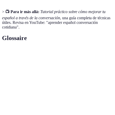
>
📺 Para ir más allá:
Tutorial práctico sobre cómo mejorar tu
español a través de la conversación
, una guía completa de técnicas
útiles. Revisa en YouTube: "aprender español conversación
cotidiana".
Glossaire
Terme
Définition
Escucha
Habilidad de comprender y procesar lo que se
activa
escucha
Sumergirse completamente en un idioma para
Inmersión
aprenderlo mejor
Comunicación entre dos o más personas en un
Interacción
contexto lingüístico