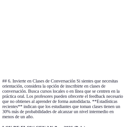
práctico
intimidante
principiantes
Puede faltar
Accesible y
Combine con
Aplicaciones
conversación
variado
charlas reales
real
Mejora la
Necesita
Incluya varie
Escucha activa
pronunciación
concentración
de géneros
Diálogos
Fortalece la
Requiere
Practica en
simulados
confianza
creatividad
grupo
## 6. Invierte en Clases de Conversación Si sientes que necesitas
orientación, considera la opción de inscribirte en clases de
conversación. Busca cursos locales o en línea que se centren en la
práctica oral. Los profesores pueden ofrecerte el feedback necesario
que no obtienes al aprender de forma autodidacta. **Estadísticas
recientes** indican que los estudiantes que toman clases tienen un
30% más de probabilidades de alcanzar un nivel intermedio en
menos de un año.