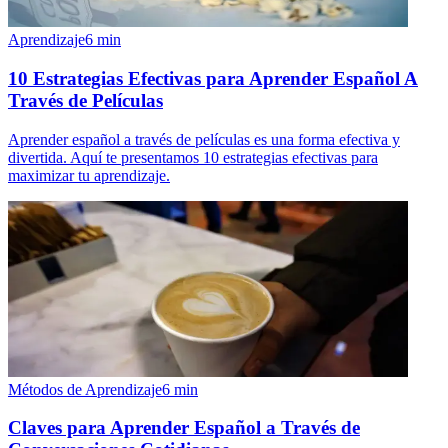
Aprendizaje
6
min
10 Estrategias Efectivas para Aprender Español A
Través de Películas
Aprender español a través de películas es una forma efectiva y
divertida. Aquí te presentamos 10 estrategias efectivas para
maximizar tu aprendizaje.
Métodos de Aprendizaje
6
min
Claves para Aprender Español a Través de