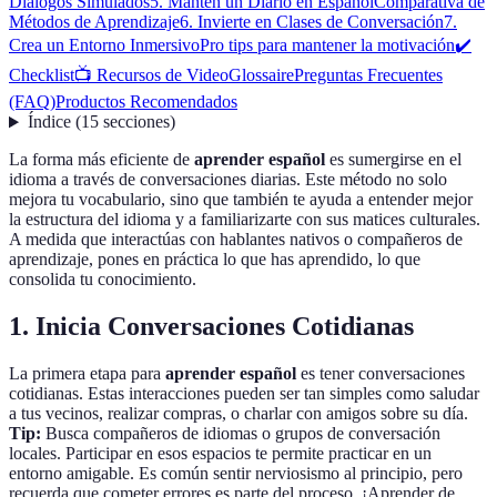
Diálogos Simulados
5. Mantén un Diario en Español
Comparativa de
Métodos de Aprendizaje
6. Invierte en Clases de Conversación
7.
Crea un Entorno Inmersivo
Pro tips para mantener la motivación
✔️
Checklist
📺 Recursos de Video
Glossaire
Preguntas Frecuentes
(FAQ)
Productos Recomendados
Índice
(
15
secciones
)
La forma más eficiente de
aprender español
es sumergirse en el
idioma a través de conversaciones diarias. Este método no solo
mejora tu vocabulario, sino que también te ayuda a entender mejor
la estructura del idioma y a familiarizarte con sus matices culturales.
A medida que interactúas con hablantes nativos o compañeros de
aprendizaje, pones en práctica lo que has aprendido, lo que
consolida tu conocimiento.
1. Inicia Conversaciones Cotidianas
La primera etapa para
aprender español
es tener conversaciones
cotidianas. Estas interacciones pueden ser tan simples como saludar
a tus vecinos, realizar compras, o charlar con amigos sobre su día.
Tip:
Busca compañeros de idiomas o grupos de conversación
locales. Participar en esos espacios te permite practicar en un
entorno amigable. Es común sentir nerviosismo al principio, pero
recuerda que cometer errores es parte del proceso. ¡Aprender de