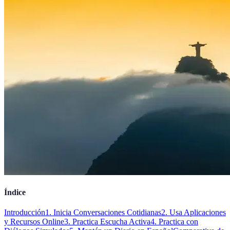
Índice
Introducción
1. Inicia Conversaciones Cotidianas
2. Usa Aplicaciones
y Recursos Online
3. Practica Escucha Activa
4. Practica con