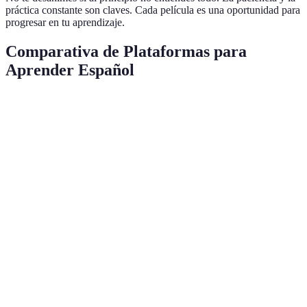
práctica constante son claves. Cada película es una oportunidad para
progresar en tu aprendizaje.
Comparativa de Plataformas para
Aprender Español
Características
Netflix
Amazon Prime
YouTube
Dis
Variedad de
Alta
Moderada
Alta
Baj
Lenguajes
Subtítulos en
Sí
Sí
A veces
Sí
Español
Originales en
Sí
Pocos
Sí
Lim
Español
Acceso
No
No
Sí
No
Gratuito