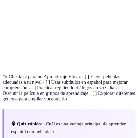
Proceso de sumergirse completamente en un entorno
Inmersión
de aprendizaje de idioma.
Texto mostrado en pantalla que traduce o transcribe
Subtítulos
el diálogo de una película.
Capacidad para comunicarse cómodamente en un
Fluidez
idioma sin tropiezos frecuentes.
## Checklist para un Aprendizaje Eficaz - [ ] Elegir películas
adecuadas a tu nivel - [ ] Usar subtítulos en español para mejorar
comprensión - [ ] Practicar repitiendo diálogos en voz alta - [ ]
Discutir la película en grupos de aprendizaje - [ ] Explorar diferentes
géneros para ampliar vocabulario
🧠 Quiz rápido:
¿Cuál es una ventaja principal de aprender
español con películas?