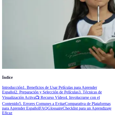
Índice
Introducción
1. Beneficios de Usar Películas para Aprender
Español
2. Preparación y Selección de Películas
3. Técnicas de
Visualización Activa
📺 Recurso Vídeo
4. Involucrarse con el
Contenido
5. Errores Comunes a Evitar
Comparativa de Plataformas
para Aprender Español
FAQ
Glossaire
Checklist para un Aprendizaje
Eficaz