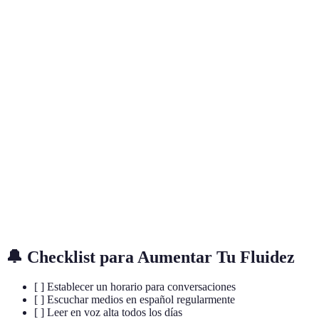
Mejora
Puede ser
Escucha activa
mencionada del
Media-alt
pasiva
vocab.
Lectura en voz
Mejora
Requiere
Alta
alta
pronunciación
tiempo
Uso de
Puede ser
aplicaciones
Interactividad
Media
repetitivo
digitales
Clases
Retroalimentación
Costo
conversacionales
Muy alta
inmediata
asociado
online
🔔 Checklist para Aumentar Tu Fluidez
[ ] Establecer un horario para conversaciones
[ ] Escuchar medios en español regularmente
[ ] Leer en voz alta todos los días