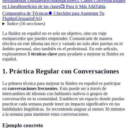
Herramientas Digitales
Recomendaciones
5. Clases Conversacionales
en Línea
Beneficios de las clases
📺 Para Ir Más Allá
Tabla
Comparativa de Técnicas
🔔 Checklist para Aumentar Tu
Fluidez
Glossario
FAQ
Índice
(
16
secciones
)
La fluidez en español no es solo un objetivo, sino un viaje
enriquecedor que puedes emprender. Comunicarte de manera
efectiva en este idioma tan rico y variado no solo abre puertas en el
ámbito personal, sino también en el profesional. En este artículo,
exploraremos
5 técnicas clave
para ayudarte a mejorar tu fluidez en
español.
1. Práctica Regular con Conversaciones
La primera técnica para mejorar tu fluidez en español es participar
en
conversaciones frecuentes
. Esto puede ser a través de
intercambios de idiomas con hablantes nativos o grupos de
conversación en tu comunidad. Establecer un espacio donde puedas
practicar cada semana puede tener un impacto significativo en tus
habilidades lingüísticas. Se recomienda asignar al menos 30 minutos
a la semana para mantener estas conversaciones.
Ejemplo concreto