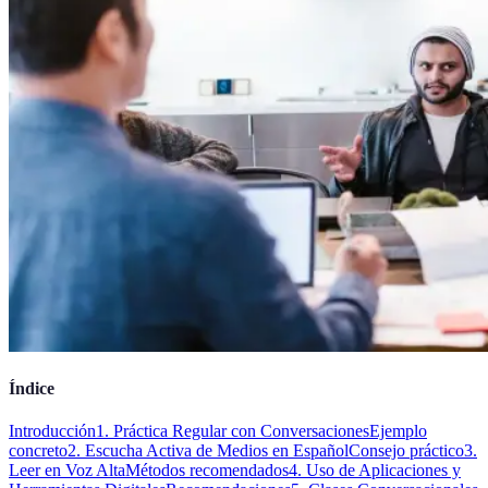
Índice
Introducción
1. Práctica Regular con Conversaciones
Ejemplo
concreto
2. Escucha Activa de Medios en Español
Consejo práctico
3.
Leer en Voz Alta
Métodos recomendados
4. Uso de Aplicaciones y