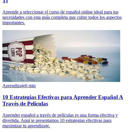
Ti
Aprende a seleccionar el curso de español online ideal para tus
necesidades con esta guía completa que cubre todos los aspectos
importantes.
Aprendizaje
6
min
10 Estrategias Efectivas para Aprender Español A
Través de Películas
Aprender español a través de películas es una forma efectiva y
divertida. Aquí te presentamos 10 estrategias efectivas para
maximizar tu aprendizaje.