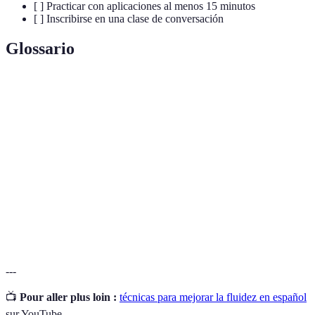
[ ] Practicar con aplicaciones al menos 15 minutos
[ ] Inscribirse en una clase de conversación
Glossario
Terme
Définition
Capacidad de comunicarse de manera natural y
Fluidez
eficaz
Escucha
Proceso de comprender y analizar lo que se
activa
escucha
Interactividad
Grado de participación activa en el aprendizaje
---
📺
Pour aller plus loin :
técnicas para mejorar la fluidez en español
sur YouTube