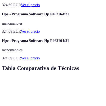
324.69
EUR
Ver el precio
Hpe - Programa Software Hp P46216-b21
manomano.es
324.69
EUR
Ver el precio
Hpe - Programa Software Hp P46216-b21
manomano.es
324.69
EUR
Ver el precio
Tabla Comparativa de Técnicas
Técnica
Ventajas
Desventajas
Efectivid
Conversaciones
Práctica real,
Necesita
Alta
regulares
networking
compromiso