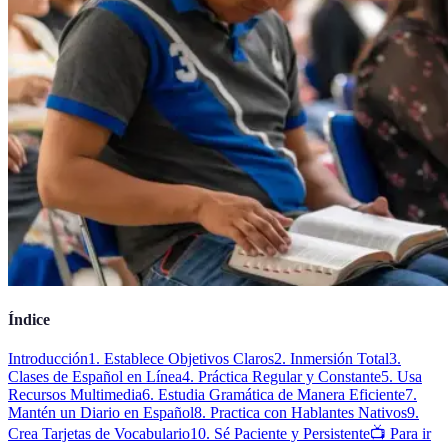
Índice
Introducción
1. Establece Objetivos Claros
2. Inmersión Total
3.
Clases de Español en Línea
4. Práctica Regular y Constante
5. Usa
Recursos Multimedia
6. Estudia Gramática de Manera Eficiente
7.
Mantén un Diario en Español
8. Practica con Hablantes Nativos
9.
Crea Tarjetas de Vocabulario
10. Sé Paciente y Persistente
📺 Para ir