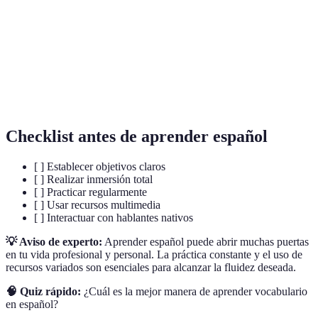
Inmersión
aprender.
Vocabulario
Conjunto de palabras que se utilizan en un idioma.
Reglas que rigen la formación de palabras y
Gramática
oraciones.
Checklist antes de aprender español
[ ] Establecer objetivos claros
[ ] Realizar inmersión total
[ ] Practicar regularmente
[ ] Usar recursos multimedia
[ ] Interactuar con hablantes nativos
💡 Aviso de experto:
Aprender español puede abrir muchas puertas
en tu vida profesional y personal. La práctica constante y el uso de
recursos variados son esenciales para alcanzar la fluidez deseada.
🧠 Quiz rápido:
¿Cuál es la mejor manera de aprender vocabulario
en español?