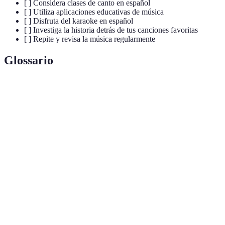
[ ] Considera clases de canto en español
[ ] Utiliza aplicaciones educativas de música
[ ] Disfruta del karaoke en español
[ ] Investiga la historia detrás de tus canciones favoritas
[ ] Repite y revisa la música regularmente
Glossario
Terme
Définition
La manera en que se articulan las palabras en un
Pronunciación
idioma.
La capacidad de hablar y escribir un idioma de
Fluidez
manera que fluya naturalmente.
El conjunto de palabras que una persona conoce
Vocabulario
y utiliza.