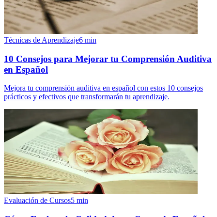
Técnicas de Aprendizaje
6
min
10 Consejos para Mejorar tu Comprensión Auditiva
en Español
Mejora tu comprensión auditiva en español con estos 10 consejos
prácticos y efectivos que transformarán tu aprendizaje.
Evaluación de Cursos
5
min