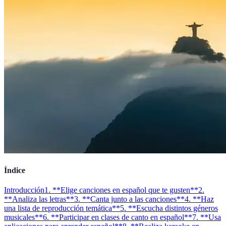
Índice
Introducción
1. **Elige canciones en español que te gusten**
2.
**Analiza las letras**
3. **Canta junto a las canciones**
4. **Haz
una lista de reproducción temática**
5. **Escucha distintos géneros
musicales**
6. **Participar en clases de canto en español**
7. **Usa