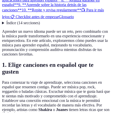
aplicaciones para aprender español**
8. **Realiza karaoke en
español**
9. **Aprende sobre la historia detrás de las
canciones**
10. **Repite y revisa regularmente**
📺 Para ir más
lejos:
📋 Checklist antes de empezar
Glossario
Índice
(
14
secciones
)
Aprender un nuevo idioma puede ser un reto, pero combinarlo con
la música puede transformarlo en una experiencia emocionante y
enriquecedora. En este artículo, exploraremos cómo puedes usar la
música para aprender español, mejorando tu vocabulario,
pronunciación y comprensión auditiva mientras disfrutas de tus
canciones favoritas.
1.
Elige canciones en español que te
gusten
Para comenzar tu viaje de aprendizaje, selecciona canciones en
español que resuenen contigo. Puede ser música pop, rock,
reggaetón o baladas clásicas. Escuchar música que te gusta hará que
te sientas más motivado y comprometido con el aprendizaje.
Establecer una conexión emocional con la música te permitirá
recordar las letras y el vocabulario de manera más efectiva. Por
ejemplo, artistas como
Shakira
o
Juanes
tienen letras ricas que son