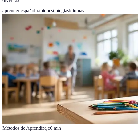
divertida.
aprender español rápido
estrategias
idiomas
Métodos de Aprendizaje
6
min